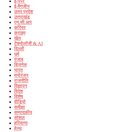
ई-पेपर
ई-मैगज़ीन
उत्तर प्रदेश
उत्तराखंड
एन.सी.आर
करियर
क्राइम
खेल
टेक्नोलॉजी & AI
दिल्ली
धर्म
पंजाब
बिज़नेस
भारत
मनोरंजन
राजनीति
विज्ञापन
विदेश
विशेष
वीडियो
समीक्षा
सम्पादकीय
सोशल
हरियाणा
हेल्थ