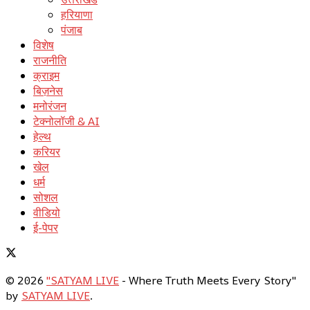
हरियाणा
पंजाब
विशेष
राजनीति
क्राइम
बिज़नेस
मनोरंजन
टेक्नोलॉजी & AI
हेल्थ
करियर
खेल
धर्म
सोशल
वीडियो
ई-पेपर
© 2026
"SATYAM LIVE
- Where Truth Meets Every Story"
by
SATYAM LIVE
.