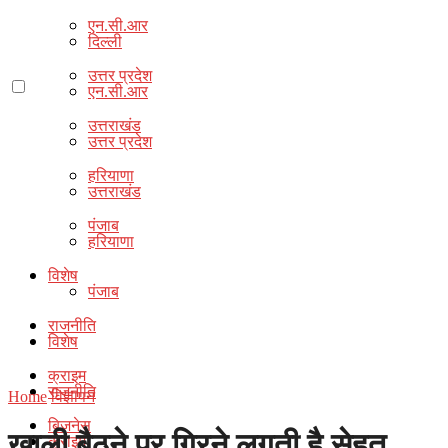
एन.सी.आर
दिल्ली
उत्तर प्रदेश
एन.सी.आर
उत्तराखंड
उत्तर प्रदेश
हरियाणा
उत्तराखंड
पंजाब
हरियाणा
विशेष
पंजाब
राजनीति
विशेष
क्राइम
राजनीति
Home
विज्ञापन
बिज़नेस
खाली बैठने पर गिरने लगती है सेहत
क्राइम