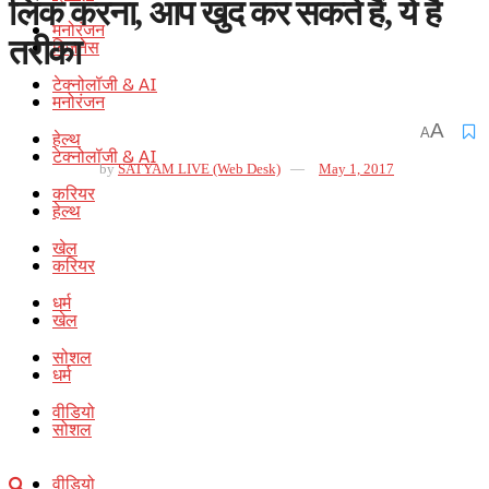
लिंक करना, आप खुद कर सकते हैं, ये है
मनोरंजन
तरीका
बिज़नेस
टेक्नोलॉजी & AI
मनोरंजन
A
A
हेल्थ
टेक्नोलॉजी & AI
by
SATYAM LIVE (Web Desk)
May 1, 2017
करियर
हेल्थ
खेल
करियर
धर्म
खेल
सोशल
धर्म
वीडियो
सोशल
वीडियो