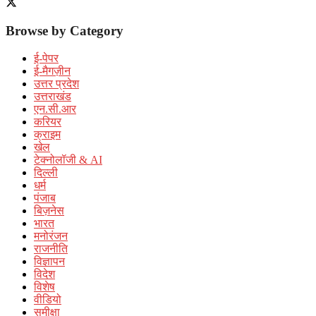
Browse by Category
ई-पेपर
ई-मैगज़ीन
उत्तर प्रदेश
उत्तराखंड
एन.सी.आर
करियर
क्राइम
खेल
टेक्नोलॉजी & AI
दिल्ली
धर्म
पंजाब
बिज़नेस
भारत
मनोरंजन
राजनीति
विज्ञापन
विदेश
विशेष
वीडियो
समीक्षा