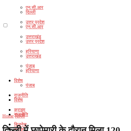
एन.सी.आर
दिल्ली
उत्तर प्रदेश
एन.सी.आर
उत्तराखंड
उत्तर प्रदेश
हरियाणा
उत्तराखंड
पंजाब
हरियाणा
विशेष
पंजाब
राजनीति
विशेष
क्राइम
राजनीति
Home
दिल्ली
बिज़नेस
दिल्ली में छापेमारी के दौरान मिला 120
क्राइम