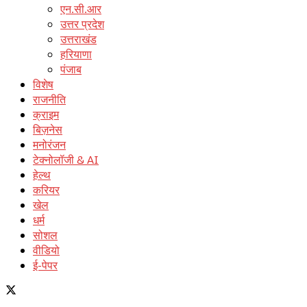
एन.सी.आर
उत्तर प्रदेश
उत्तराखंड
हरियाणा
पंजाब
विशेष
राजनीति
क्राइम
बिज़नेस
मनोरंजन
टेक्नोलॉजी & AI
हेल्थ
करियर
खेल
धर्म
सोशल
वीडियो
ई-पेपर