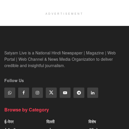
ADVERTISEMENT
Satyam Live is a National Hindi Newspaper | Magazine | Web
Portal | Web Channel & News Media Organization to deliver
credible and insightful journalism.
Follow Us
Browse by Category
ई-पेपर
दिल्ली
विशेष