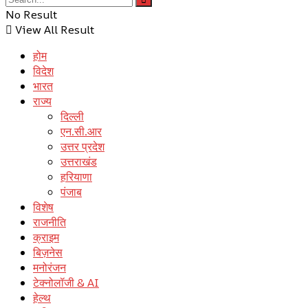
No Result
View All Result
होम
विदेश
भारत
राज्य
दिल्ली
एन.सी.आर
उत्तर प्रदेश
उत्तराखंड
हरियाणा
पंजाब
विशेष
राजनीति
क्राइम
बिज़नेस
मनोरंजन
टेक्नोलॉजी & AI
हेल्थ