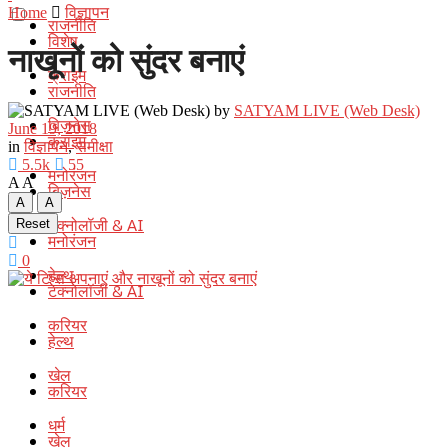
Home
विज्ञापन
राजनीति
विशेष
नाखूनों को सुंदर बनाएं
क्राइम
राजनीति
by
SATYAM LIVE (Web Desk)
बिज़नेस
June 19, 2018
क्राइम
in
विज्ञापन
,
समीक्षा
5.5k
55
मनोरंजन
A
A
बिज़नेस
A
A
टेक्नोलॉजी & AI
Reset
मनोरंजन
0
हेल्थ
टेक्नोलॉजी & AI
करियर
हेल्थ
खेल
करियर
धर्म
खेल