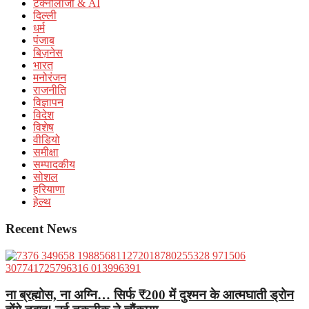
टेक्नोलॉजी & AI
दिल्ली
धर्म
पंजाब
बिज़नेस
भारत
मनोरंजन
राजनीति
विज्ञापन
विदेश
विशेष
वीडियो
समीक्षा
सम्पादकीय
सोशल
हरियाणा
हेल्थ
Recent News
ना ब्रह्मोस, ना अग्नि… सिर्फ ₹200 में दुश्मन के आत्मघाती ड्रोन