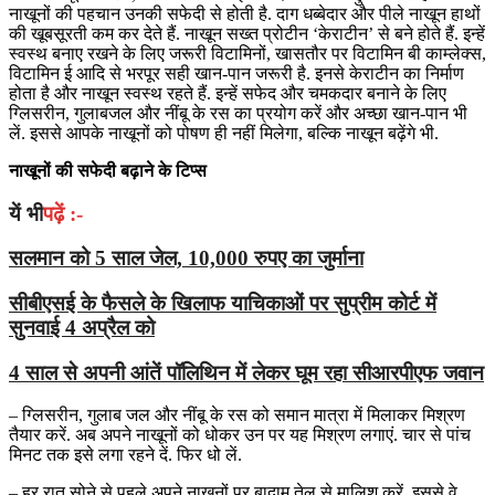
नाखूनों की पहचान उनकी सफेदी से होती है. दाग धब्बेदार और पीले नाखून हाथों
की खूबसूरती कम कर देते हैं. नाखून सख्त प्रोटीन ‘केराटीन’ से बने होते हैं. इन्हें
स्वस्थ बनाए रखने के लिए जरूरी विटामिनों, खासतौर पर विटामिन बी काम्लेक्स,
विटामिन ई आदि से भरपूर सही खान-पान जरूरी है. इनसे केराटीन का निर्माण
होता है और नाखून स्वस्थ रहते हैं. इन्हें सफेद और चमकदार बनाने के लिए
ग्लिसरीन, गुलाबजल और नींबू के रस का प्रयोग करें और अच्छा खान-पान भी
लें. इससे आपके नाखूनों को पोषण ही नहीं मिलेगा, बल्कि नाखून बढ़ेंगे भी.
नाखूनों की सफेदी बढ़ाने के टिप्स
यें भी
पढ़ें :-
सलमान को 5 साल जेल, 10,000 रुपए का जुर्माना
सीबीएसई के फैसले के खिलाफ याचिकाओं पर सुप्रीम कोर्ट में
सुनवाई 4 अप्रैल को
4 साल से अपनी आंतें पॉलिथिन में लेकर घूम रहा सीआरपीएफ जवान
– ग्लिसरीन, गुलाब जल और नींबू के रस को समान मात्रा में मिलाकर मिश्रण
तैयार करें. अब अपने नाखूनों को धोकर उन पर यह मिश्रण लगाएं. चार से पांच
मिनट तक इसे लगा रहने दें. फिर धो लें.
– हर रात सोने से पहले अपने नाखूनों पर बादाम तेल से मालिश करें. इससे वे