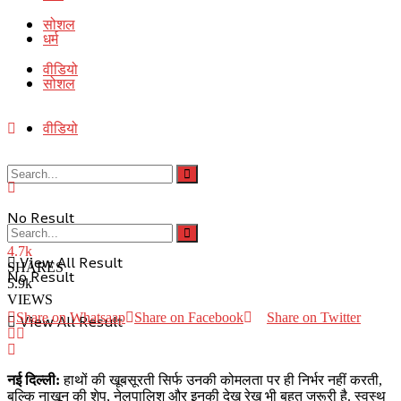
सोशल
धर्म
वीडियो
सोशल
वीडियो
No Result
4.7k
View All Result
SHARES
No Result
5.9k
VIEWS
Share on Whatsaap
Share on Facebook
Share on Twitter
View All Result
नई दिल्ली:
हाथों की खूबसूरती सिर्फ उनकी कोमलता पर ही निर्भर नहीं करती,
बल्कि नाखून की शेप, नेलपालिश और इनकी देख रेख भी बहुत जरूरी है. स्वस्थ