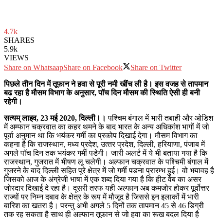
4.7k
SHARES
5.9k
VIEWS
Share on Whatsaap
Share on Facebook
Share on Twitter
पिछले तीन दिन में तूफान ने हवा से पूरी नमी खींच ली है। इस वजह से तापमान
बढ रहा है मौसम विभाग के अनुसार, पॉच दिन मौसम की स्थिति ऐसी ही बनी
रहेगी।
सत्‍यम् लाइव, 23 मई 2020, दिल्‍ली।।
पश्चिम बंगाल में भारी तबाही और ओडिश
में अम्‍फान चक्रवात का कहर थमने के बाद भारत के अन्‍य अधिकांश भागों में जो
पूर्वा अनुमान था कि भयंकर गर्मी का प्रकोप दिखाई देगा। मौसम विभाग का
कहना है कि राजस्‍थान, मध्‍य प्रदेश, उत्‍तर प्रदेश, दिल्‍ली, हरियाणा, पंजाब में
अगले पॉच दिन तक भयंकर गर्मी पडेगी। जारी अलर्ट में ये भी बताया गया है कि
राजस्‍थान, गुजरात में भीषण लू चलेगी। अल्‍फान चक्रवात के पश्‍चिमी बंगाल में
गुजरने केे बाद दिल्‍ली सहित पूरे क्षेत्र में जो गर्मी पडना प्रारम्‍भ हुई। वो भयावह है
जिसको आज के अंग्रेजी भाषा में एक शब्‍द दिया गया है कि हीट वेेब का असर
जोरदार दिखाई दे रहा है। दूसरी तरफ यही अल्‍फान अब कमजोर होकर पूर्वोत्तर
राज्यों पर निम्न दबाव के क्षेत्र के रूप में मौजूद है जिससे इन इलाकों में भारी
बारिश का खतरा है। परन्‍तु अभी अगले 5 दिनों तक तापमान 45 से 46 डिग्री
तक रह सकता है साथ ही अल्‍फान तूफान से जो हवा का रूख बदल दिया है