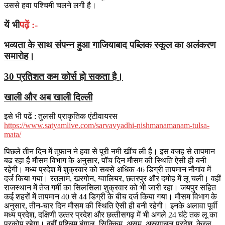
उससे हवा पश्चिमी चलने लगी है।
यें भी
पढ़ें :-
भव्यता के साथ संपन्न हुआ गाजियाबाद पब्लिक स्कूल का अलंकरण
समारोह।
30 प्रतिशत कम कोर्स हो सकता है।
खाली और अब खाली दिल्‍ली
इसे भी पढें : तुलसी प्राकृतिक एंटीवायरस
https://www.satyamlive.com/sarvavyadhi-nishmanamanam-tulsa-
mata/
पिछले तीन दिन में तूफान ने हवा से पूरी नमी खींच ली है। इस वजह से तापमान
बढ रहा है मौसम विभाग के अनुसार, पॉच दिन मौसम की स्थिति ऐसी ही बनी
रहेगी। मध्य प्रदेश में शुक्रवार को सबसे अधिक 46 डिग्री तापमान नौगांव में
दर्ज किया गया। रतलाम, खरगोन, ग्वालियर, छतरपुर और दमोह में लू चली। वहीं
राजस्थान में तेज गर्मी का सिलसिला शुक्रवार को भी जारी रहा। जयपुर सहित
कई शहरों में तापमान 40 से 44 डिग्री के बीच दर्ज किया गया। मौसम विभाग के
अनुसार, तीन-चार दिन मौसम की स्थिति ऐसी ही बनी रहेगी। इनके अलावा पूर्वी
मध्‍य प्रदेश, दक्षिणी उत्‍तर प्रदेश और छत्‍तीसगढ़ में भी अगले 24 घंटे तक लू का
प्रकोप रहेगा। वहीं पश्चि‍म बंगाल, सिक्किम, असम, अरुणाचल प्रदेश, केरल,