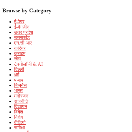
Browse by Category
ई-पेपर
ई-मैगज़ीन
उत्तर प्रदेश
उत्तराखंड
एन.सी.आर
करियर
क्राइम
खेल
टेक्नोलॉजी & AI
दिल्ली
धर्म
पंजाब
बिज़नेस
भारत
मनोरंजन
राजनीति
विज्ञापन
विदेश
विशेष
वीडियो
समीक्षा