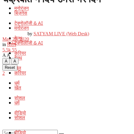
मनोरंजन
बिज़नेस
टेक्नोलॉजी & AI
मनोरंजन
by
SATYAM LIVE (Web Desk)
हेल्थ
May 23, 2020
टेक्नोलॉजी & AI
in
विशेष
5.5k
55
करियर
A
A
हेल्थ
A
A
खेल
Reset
करियर
2
धर्म
खेल
सोशल
धर्म
वीडियो
सोशल
वीडियो