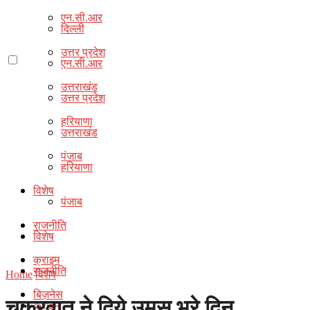
एन.सी.आर
दिल्ली
उत्तर प्रदेश
एन.सी.आर
उत्तराखंड
उत्तर प्रदेश
हरियाणा
उत्तराखंड
पंजाब
हरियाणा
विशेष
पंजाब
राजनीति
विशेष
क्राइम
राजनीति
Home
विशेष
बिज़नेस
चक्रवात ने दिये उमस भरे दिन
क्राइम