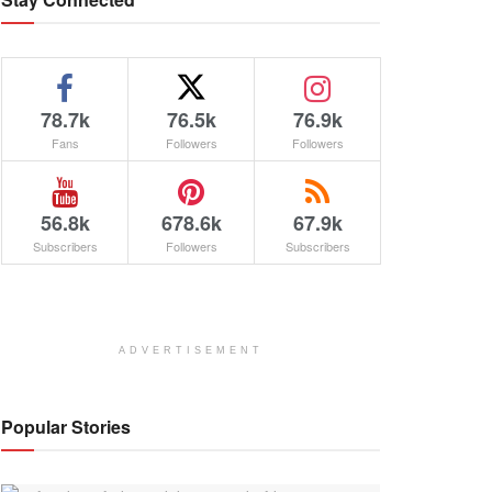
78.7k
76.5k
76.9k
Fans
Followers
Followers
56.8k
678.6k
67.9k
Subscribers
Followers
Subscribers
ADVERTISEMENT
Popular Stories