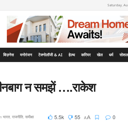
Saturday, Au
बिज़नेस
मनोरंजन
टेक्नोलॉजी & AI
हेल्थ
करियर
खेल
धर्म
सोशल
ीनबाग न समझें ….राकेश
5.5k
55
0
in
भारत
,
राजनीति
,
समीक्षा
A
A