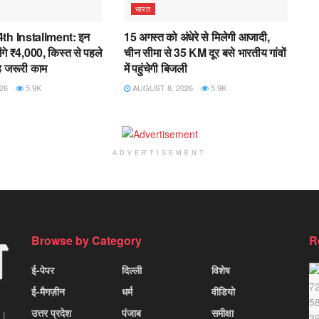
भारत
th Installment: इन
15 अगस्त को अंधेरे से मिलेगी आजादी,
ंगे ₹4,000, किस्त से पहले
चीन सीमा से 35 KM दूर बसे भारतीय गांवों
 यह जरूरी काम
में पहुंचेगी बिजली
26
5.9K
AUGUST 8, 2026
5.9K
ADVERTISEMENT
Browse by Category
R
ई-पेपर
दिल्ली
विशेष
ई-मैगज़ीन
धर्म
वीडियो
उत्तर प्रदेश
पंजाब
समीक्षा
 |