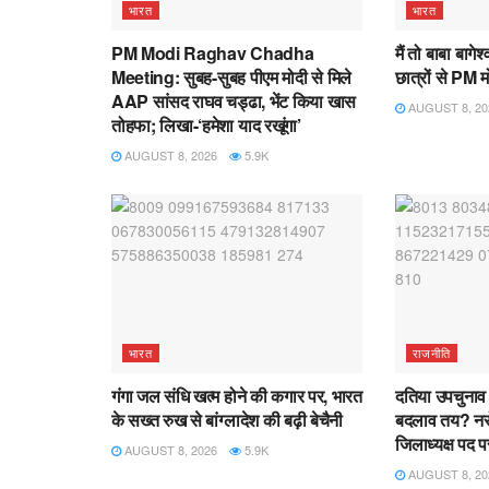
भारत
भारत
PM Modi Raghav Chadha
मैं तो बाबा बागेश
Meeting: सुबह-सुबह पीएम मोदी से मिले
छात्रों से PM म
AAP सांसद राघव चड्ढा, भेंट किया खास
AUGUST 8, 20
तोहफा; लिखा-‘हमेशा याद रखूंगा’
AUGUST 8, 2026
5.9K
भारत
राजनीति
गंगा जल संधि खत्म होने की कगार पर, भारत
दतिया उपचुनाव 
के सख्त रुख से बांग्लादेश की बढ़ी बेचैनी
बदलाव तय? नरोत
जिलाध्यक्ष पद 
AUGUST 8, 2026
5.9K
AUGUST 8, 20