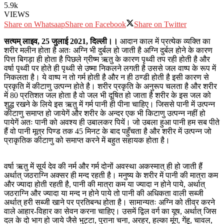
5.9k
VIEWS
Share on Whatsaap
Share on Facebook
Share on Twitter
सत्यम् लाइव, 25 जुलाई 2021, दिल्ली।।
आदान काल में प्रत्येक व्यक्ति का
शरीर मलीन होता है अतः अग्नि भी दुर्बल हो जाती है अग्नि दुर्बल होने के कारण
पित्त बिगड़ा ही होता है पिछले ग्रीष्म ऋतु के कारण पृथ्वी तप रही होती है और
वर्षा पृथ्वी पर होते ही पृथ्वी से उष्मा निकलने लगती है उससे जल वाष्प के रूप में
निकलता है। ये वाष्प न तो गर्म होती है और न ही ठण्डी होती है इसी कारण से
प्रकृति में कीटाणु उत्पन्न होते है। शरीर प्रकृति के अनुरूप चलता है और शरीर
में 80 प्रतिशत जल होता है वो जल भी दूषित हो जाता है शरीर के इस जल को
शुद्ध रखने के लिये इस ऋतु में गर्म पानी ही पीना चाहिए। जिससे पानी में उत्पन्न
कीटाणु समाप्त हो जायेगें और शरीर के अन्दर एक भी किटाणु उत्पन्न नहीं हो
पायेगें अतः पानी को अवश्य ही उबालकर पियें। जो उबला हुआ पानी हम सब पीते
हैं वो पानी मूत्र पिण्ड तक 45 मिनट के बाद पहुँचता है और शरीर में उत्पन्न जो
प्राकृतिक कीटाणु को समाप्त करने में बहुत सहायक होता है।
वर्षा ऋतु में सूर्य देव की नर्म और गर्म दोनों अवस्था अकस्मात् ही हो जाती हैं
अर्थात् जठराग्नि अक्सर ही मन्द रहती है। मनुष्य के शरीर में पानी की मात्रा कम
और ज्यादा होती रहती है, पानी की मात्रा कम या ज्यादा न होने पाये, अर्थात्
जठराग्नि और ज्यादा या मन्द न होने पाये तो पानी की अधिकता वाली सब्जी
अर्थात् हरी सब्जी खाने पर प्रतिबन्ध होता है। सामान्यतः अग्नि को तीव्र करने
वाले आहार-विहार का सेवन करना चाहिए। उसमें द्विल वर्ग का यूष, अर्थात् जिस
दल के दो भाग हो जाये जैसे भुट्टा, पुराना चना, अरहर, हल्का मूंग, गेंहू, चावल,