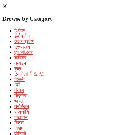
Browse by Category
ई-पेपर
ई-मैगज़ीन
उत्तर प्रदेश
उत्तराखंड
एन.सी.आर
करियर
क्राइम
खेल
टेक्नोलॉजी & AI
दिल्ली
धर्म
पंजाब
बिज़नेस
भारत
मनोरंजन
राजनीति
विज्ञापन
विदेश
विशेष
वीडियो