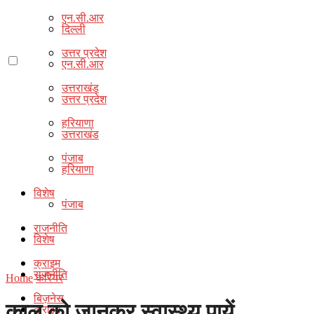
एन.सी.आर
दिल्ली
उत्तर प्रदेश
एन.सी.आर
उत्तराखंड
उत्तर प्रदेश
हरियाणा
उत्तराखंड
पंजाब
हरियाणा
विशेष
पंजाब
राजनीति
विशेष
क्राइम
राजनीति
Home
करियर
बिज़नेस
काल को जानकर स्वास्थ्य पायें
क्राइम