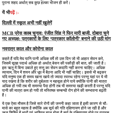
पुराना शहद अर्थात् सब कुछ हल्का भोजन ही करें।
यें भी
पढ़ें :-
दिल्‍ली में स्‍कूल अभी नहीं खुलेगें
MCB प्रेस क्लब चुनाव: रंजीत सिंह ने फिर मारी बाजी, दोबारा चुने
गए अध्यक्ष; पत्रकारों के लिए ‘पत्रकार कॉलोनी’ बनाने की उठी मांग
नवरात्र काल और कोरोना काल
कहते हैं यदि मेघ यानि पानी अधिक वर्षे तो उस दिन जो भी आहार सेवन करे,
जिसमें सूखा पदार्थ अधिक हो अर्थात् बेसन की पकौड़ी की बात, की जाती है।
इस ऋतु में बिना उबाले हुए सत्तू का सेवन कदापि नहीं करना चाहिए। अधिक
व्यायाम, दिन में शयन और धूप में बैठना आदि भी नहीं चाहिए। इससे भी बढ़कर
यदि मनुष्य एक ही समय खाना खाये तो ज्यादा स्वस्थ रहेगा परन्तु यहां पर ये भी
याद रखना है कि शरीर को दुर्बलता न महसूस होने पाये क्योंकि पानी की मात्रा
अधिक हो गयी तब भी समस्या पैदा होगी तब भी समस्या खड़ी करती है परन्तु यदि
पानी की मात्रा कम हो गयी तो मस्तिष्क सम्बन्धी रोग होने की सम्भावना बढ़ती
है।
ये एक ऐसा मौसम है जिसे सारे रोगों की जननी कहा जाता है इसी कारण से चौ-
मासे का बहुत महत्व है क्योंकि अब सूर्य की गति दक्षिणायण होने जा रही है और
ऋतु शिशिर में भादों एवं आश्विन चालू होता है सूर्य के दक्षिणायण होने पर वायरस