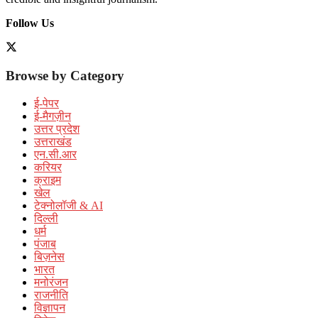
Follow Us
Browse by Category
ई-पेपर
ई-मैगज़ीन
उत्तर प्रदेश
उत्तराखंड
एन.सी.आर
करियर
क्राइम
खेल
टेक्नोलॉजी & AI
दिल्ली
धर्म
पंजाब
बिज़नेस
भारत
मनोरंजन
राजनीति
विज्ञापन