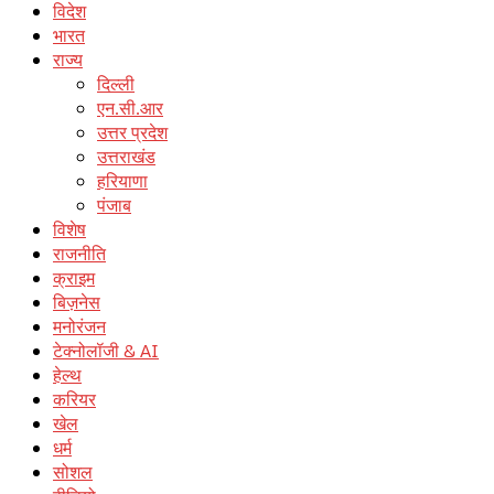
विदेश
भारत
राज्य
दिल्ली
एन.सी.आर
उत्तर प्रदेश
उत्तराखंड
हरियाणा
पंजाब
विशेष
राजनीति
क्राइम
बिज़नेस
मनोरंजन
टेक्नोलॉजी & AI
हेल्थ
करियर
खेल
धर्म
सोशल