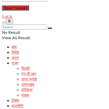
Log In
No Result
View All Result
होम
विदेश
भारत
राज्य
दिल्ली
एन.सी.आर
उत्तर प्रदेश
उत्तराखंड
हरियाणा
पंजाब
विशेष
राजनीति