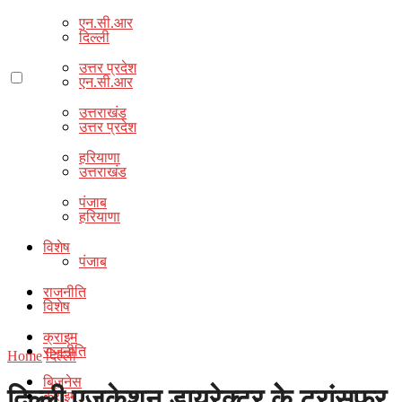
एन.सी.आर
दिल्ली
उत्तर प्रदेश
एन.सी.आर
उत्तराखंड
उत्तर प्रदेश
हरियाणा
उत्तराखंड
पंजाब
हरियाणा
विशेष
पंजाब
राजनीति
विशेष
क्राइम
राजनीति
Home
दिल्ली
बिज़नेस
दिल्‍ली एजुकेशन डायरेक्‍टर केे ट्रांसफर
क्राइम