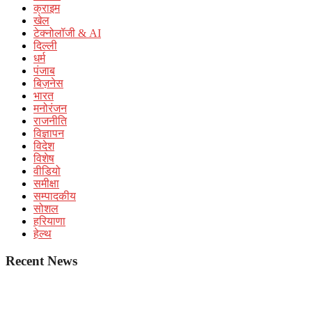
क्राइम
खेल
टेक्नोलॉजी & AI
दिल्ली
धर्म
पंजाब
बिज़नेस
भारत
मनोरंजन
राजनीति
विज्ञापन
विदेश
विशेष
वीडियो
समीक्षा
सम्पादकीय
सोशल
हरियाणा
हेल्थ
Recent News