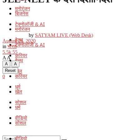
मनोरंजन
बिज़नेस
टेक्नोलॉजी & AI
मनोरंजन
by
SATYAM LIVE (Web Desk)
हेल्थ
August 26, 2020
टेक्नोलॉजी & AI
in
भारत
5.5k
55
करियर
A
A
हेल्थ
A
A
खेल
Reset
करियर
0
धर्म
खेल
सोशल
धर्म
वीडियो
सोशल
वीडियो