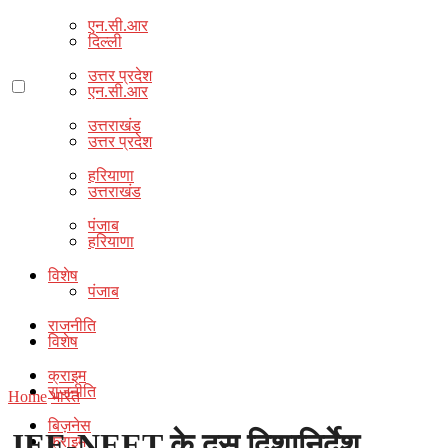
एन.सी.आर
दिल्ली
उत्तर प्रदेश
एन.सी.आर
उत्तराखंड
उत्तर प्रदेश
हरियाणा
उत्तराखंड
पंजाब
हरियाणा
विशेष
पंजाब
राजनीति
विशेष
क्राइम
राजनीति
Home
भारत
बिज़नेस
JEE-NEET के दस दिशानिर्देश
क्राइम