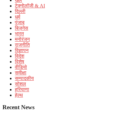
खेल
टेक्नोलॉजी & AI
दिल्ली
धर्म
पंजाब
बिज़नेस
भारत
मनोरंजन
राजनीति
विज्ञापन
विदेश
विशेष
वीडियो
समीक्षा
सम्पादकीय
सोशल
हरियाणा
हेल्थ
Recent News