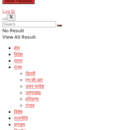
Log In
No Result
View All Result
होम
विदेश
भारत
राज्य
दिल्ली
एन.सी.आर
उत्तर प्रदेश
उत्तराखंड
हरियाणा
पंजाब
विशेष
राजनीति
क्राइम