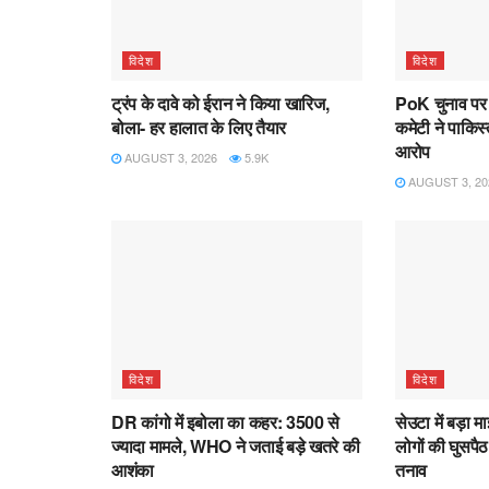
विदेश
विदेश
ट्रंप के दावे को ईरान ने किया खारिज,
PoK चुनाव पर 
बोला- हर हालात के लिए तैयार
कमेटी ने पाकिस
आरोप
AUGUST 3, 2026
5.9K
AUGUST 3, 20
विदेश
विदेश
DR कांगो में इबोला का कहर: 3500 से
सेउटा में बड़ा 
ज्यादा मामले, WHO ने जताई बड़े खतरे की
लोगों की घुसपैठ
आशंका
तनाव