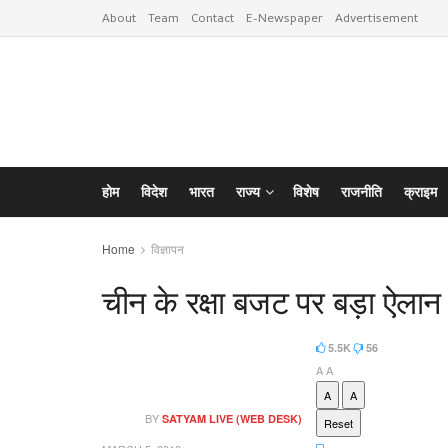
About
Team
Contact
E-Newspaper
Advertisement
होम
विदेश
भारत
राज्य
विशेष
राजनीति
क्राइम
Home
विज्ञापन
चीन के रक्षा बजट पर बड़ा ऐलान
5.5K
56
A
A
A
A
BY
SATYAM LIVE (WEB DESK)
Reset