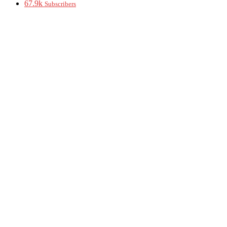
67.9k
Subscribers