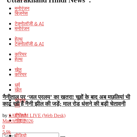
मनोरंजन
बिज़नेस
टेक्नोलॉजी & AI
मनोरंजन
हेल्थ
टेक्नोलॉजी & AI
करियर
हेल्थ
खेल
करियर
धर्म
खेल
नैनीताल पर ‘जल प्रलय’ का खतरा! चूहों के बाद अब मछलियां भी
सोशल
काट रही हैं नैनी झील की जड़ें; माल रोड धंसने की बड़ी चेतावनी
धर्म
वीडियो
by
SATYAM LIVE (Web Desk)
सोशल
March 10, 2026
0
5.9k
वीडियो