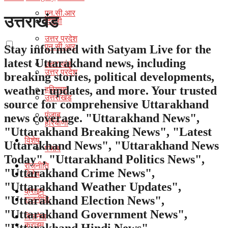
एन.सी.आर
उत्तराखंड
दिल्ली
उत्तर प्रदेश
एन.सी.आर
Stay informed with Satyam Live for the
latest Uttarakhand news, including
उत्तराखंड
उत्तर प्रदेश
breaking stories, political developments,
हरियाणा
weather updates, and more. Your trusted
उत्तराखंड
source for comprehensive Uttarakhand
पंजाब
news coverage. "Uttarakhand News",
हरियाणा
"Uttarakhand Breaking News", "Latest
विशेष
Uttarakhand News", "Uttarakhand News
पंजाब
Today", "Uttarakhand Politics News",
राजनीति
"Uttarakhand Crime News",
विशेष
"Uttarakhand Weather Updates",
क्राइम
राजनीति
"Uttarakhand Election News",
"Uttarakhand Government News",
बिज़नेस
क्राइम
"Uttarakhand Hindi News".