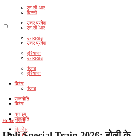
एन.सी.आर
दिल्ली
उत्तर प्रदेश
एन.सी.आर
उत्तराखंड
उत्तर प्रदेश
हरियाणा
उत्तराखंड
पंजाब
हरियाणा
विशेष
पंजाब
राजनीति
विशेष
क्राइम
राजनीति
Home
पंजाब
बिज़नेस
Holi Special Train 2026: होली के
क्राइम