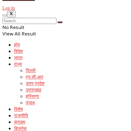
Log In
No Result
View All Result
होम
विदेश
भारत
राज्य
दिल्ली
एन.सी.आर
उत्तर प्रदेश
उत्तराखंड
हरियाणा
पंजाब
विशेष
राजनीति
क्राइम
बिज़नेस