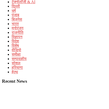
टेक्नोलॉजी & AI
दिल्ली
धर्म
पंजाब
बिज़नेस
भारत
मनोरंजन
राजनीति
विज्ञापन
विदेश
विशेष
वीडियो
समीक्षा
सम्पादकीय
सोशल
हरियाणा
हेल्थ
Recent News