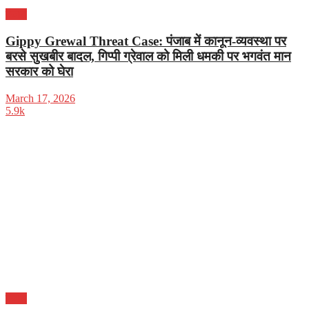
पंजाब
Gippy Grewal Threat Case: पंजाब में कानून-व्यवस्था पर
बरसे सुखबीर बादल, गिप्पी ग्रेवाल को मिली धमकी पर भगवंत मान
सरकार को घेरा
March 17, 2026
5.9k
पंजाब