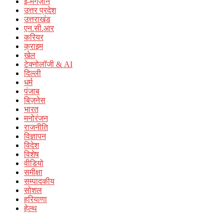
ई-मैगज़ीन
उत्तर प्रदेश
उत्तराखंड
एन.सी.आर
करियर
क्राइम
खेल
टेक्नोलॉजी & AI
दिल्ली
धर्म
पंजाब
बिज़नेस
भारत
मनोरंजन
राजनीति
विज्ञापन
विदेश
विशेष
वीडियो
समीक्षा
सम्पादकीय
सोशल
हरियाणा
हेल्थ