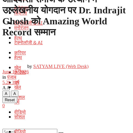
मनोरंजन
उल्लेखनीय योगदान पर Dr. Indrajit
बिज़नेस
Ghosh को Amazing World
टेक्नोलॉजी & AI
मनोरंजन
Record सम्मान
हेल्थ
टेक्नोलॉजी & AI
करियर
हेल्थ
by
SATYAM LIVE (Web Desk)
खेल
करियर
June 19, 2026
in
पंजाब
धर्म
5.2k
335
खेल
A
A
A
A
सोशल
Reset
धर्म
0
वीडियो
सोशल
वीडियो