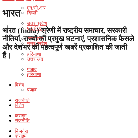
एन.सी.आर
भारत
दिल्ली
उत्तर प्रदेश
एन.सी.आर
भारत (India) श्रेणी में राष्ट्रीय समाचार, सरकारी
नीतियां, राज्यों की प्रमुख घटनाएं, प्रशासनिक फैसले
उत्तराखंड
उत्तर प्रदेश
और देशभर की महत्वपूर्ण खबरें प्रकाशित की जाती
हरियाणा
हैं।
उत्तराखंड
पंजाब
हरियाणा
विशेष
पंजाब
राजनीति
विशेष
क्राइम
राजनीति
बिज़नेस
क्राइम