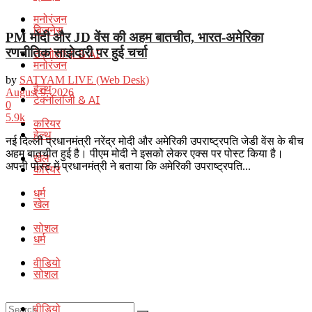
मनोरंजन
बिज़नेस
PM मोदी और JD वेंस की अहम बातचीत, भारत-अमेरिका
रणनीतिक साझेदारी पर हुई चर्चा
टेक्नोलॉजी & AI
मनोरंजन
by
SATYAM LIVE (Web Desk)
हेल्थ
August 9, 2026
टेक्नोलॉजी & AI
0
5.9k
करियर
हेल्थ
नई दिल्ली प्रधानमंत्री नरेंद्र मोदी और अमेरिकी उपराष्ट्रपति जेडी वेंस के बीच
अहम बातचीत हुई है। पीएम मोदी ने इसको लेकर एक्स पर पोस्ट किया है।
खेल
अपनी पोस्ट में प्रधानमंत्री ने बताया कि अमेरिकी उपराष्ट्रपति...
करियर
धर्म
खेल
सोशल
धर्म
वीडियो
सोशल
वीडियो