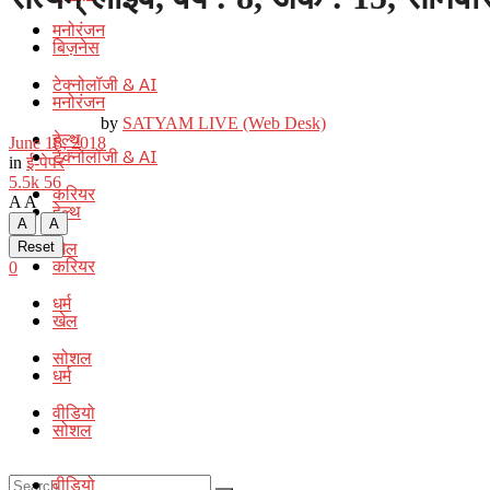
मनोरंजन
बिज़नेस
टेक्नोलॉजी & AI
मनोरंजन
by
SATYAM LIVE (Web Desk)
हेल्थ
June 18, 2018
टेक्नोलॉजी & AI
in
ई-पेपर
5.5k
56
करियर
A
A
हेल्थ
A
A
खेल
Reset
करियर
0
धर्म
खेल
सोशल
धर्म
वीडियो
सोशल
वीडियो