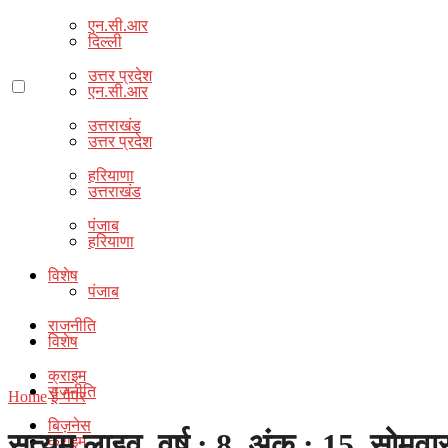
एन.सी.आर
दिल्ली
उत्तर प्रदेश
एन.सी.आर
उत्तराखंड
उत्तर प्रदेश
हरियाणा
उत्तराखंड
पंजाब
हरियाणा
विशेष
पंजाब
राजनीति
विशेष
क्राइम
राजनीति
Home
ई-पेपर
बिज़नेस
सत्यम् लाइव, वर्ष : 8, अंक : 15, सोमव
क्राइम