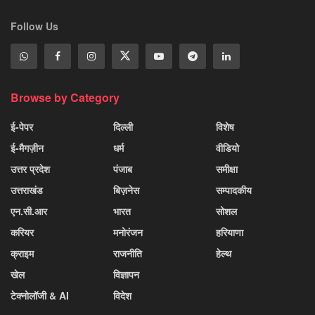
Follow Us
Browse by Category
ई-पेपर
दिल्ली
विशेष
ई-मैगज़ीन
धर्म
वीडियो
उत्तर प्रदेश
पंजाब
समीक्षा
उत्तराखंड
बिज़नेस
सम्पादकीय
एन.सी.आर
भारत
सोशल
करियर
मनोरंजन
हरियाणा
क्राइम
राजनीति
हेल्थ
खेल
विज्ञापन
टेक्नोलॉजी & AI
विदेश