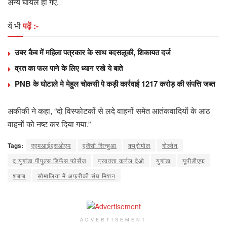
अन्य घायल हो गए.
यें भी
पढ़ें :-
उबर कैब में महिला पत्रकार के साथ बदसलूकी, शिकायत दर्ज
व्रत का फल पाने के लिए ध्यान रखे ये बाते
PNB के घोटाले मे मेहुल चोकसी पे कड़ी कार्रवाई 1217 करोड़ की संपत्ति जब्त
अकीकी ने कहा, “दो विस्फोटकों से लदे वाहनों समेत आतंकवादियों के आठ
वाहनों को नष्ट कर दिया गया.”
Tags:
एएमआईएसओएम
एजेंसी सिन्हुआ
क्यूरोयोल
गोल्वेन
द युगांडा पीपुल्स डिफेंस फोर्सेज
प्रवक्ता कर्नल देओ
युगांडा
यूपीडीएफ
शबाब
सोमालिया में अफ्रीकी संघ मिशन
ADVERTISEMENT