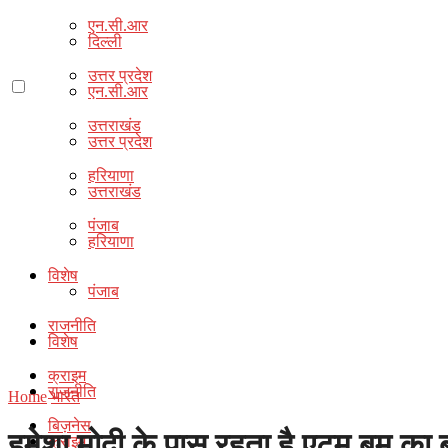
एन.सी.आर
दिल्ली
उत्तर प्रदेश
एन.सी.आर
उत्तराखंड
उत्तर प्रदेश
हरियाणा
उत्तराखंड
पंजाब
हरियाणा
विशेष
पंजाब
राजनीति
विशेष
क्राइम
राजनीति
Home
भारत
बिज़नेस
हमेशा मोदी के पास रहता है एटम बम का
क्राइम