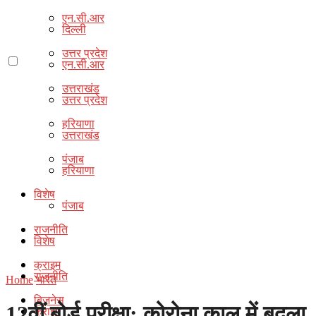
एन.सी.आर
दिल्ली
उत्तर प्रदेश
एन.सी.आर
उत्तराखंड
उत्तर प्रदेश
हरियाणा
उत्तराखंड
पंजाब
हरियाणा
विशेष
पंजाब
राजनीति
विशेष
क्राइम
राजनीति
Home
भारत
बिज़नेस
12वीं बोर्ड परीक्षा: कोरोना काल में बदला
क्राइम