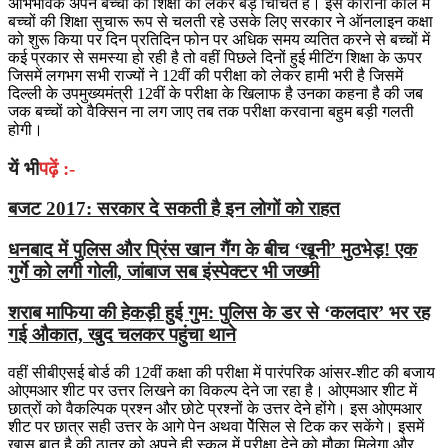
अभिभावक अपने बच्चो की शिक्षा को लेकर बड़े चिंचित है। इस कोरोना काल में
बच्चों की शिक्षा सुचारू रूप से चलती रहे उसके लिए सरकार ने ऑनलाइन कक्षा
को शुरू किया पर दिन प्रतिदिन फोन पर अधिक समय व्यतित करने से बच्चों में
कई प्रकार से समस्या हो रही है तो वहीं पिछले दिनों हुई मीटिंग शिक्षा के ऊपर
जिसमें लगभग सभी राज्यों ने 12वीं की परीक्षा को लेकर हामी भरी है जिसमें
दिल्ली के उपमुख्यमंत्री 12वीं के परीक्षा के खिलाफ है उनका कहना है की जब
जक बच्चों को वैक्सिन ना लग जाए तब तक परीक्षा करवाना बहुम बड़ी गलती
होगी।
यें भी
पढ़ें :-
बजट 2017: सरकार दे सकती है इन लोगों को राहत
धनबाद में पुलिस और प्रिंस खान गैंग के बीच ‘खूनी’ मुठभेड़! एक
गुर्गे को लगी गोली, जांबाज सब इंस्पेक्टर भी जख्मी
शराब माफिया की हेकड़ी हुई गुम: पुलिस के डर से ‘कलदार’ भर रह
गई औकात, खुद चलकर पहुंचा थाने
वहीं सीबीएसई बोर्ड की 12वीं कक्षा की परीक्षा में पारंपरिक आंसर-शीट की बजाय
ओएमआर शीट पर उत्तर लिखने का विकल्प देने जा रहा है। ओएमआर शीट में
छात्रों को वैकल्पिक प्रश्न और छोटे प्रश्नों के उत्तर देने होंगे। इस ओएमआर
शीट पर छात्र सही उत्तर के आगे पेन अथवा पेेंसिल से टिक कर सकेंगे। इसमें
खास बात है की ठात्र को अपने ही स्कूल में परीक्षा देने को मौका मिलेगा और