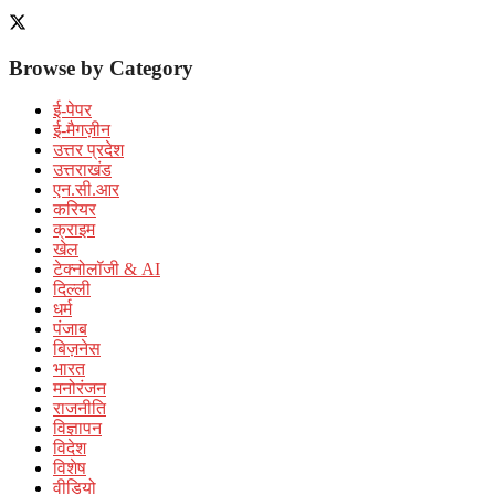
Browse by Category
ई-पेपर
ई-मैगज़ीन
उत्तर प्रदेश
उत्तराखंड
एन.सी.आर
करियर
क्राइम
खेल
टेक्नोलॉजी & AI
दिल्ली
धर्म
पंजाब
बिज़नेस
भारत
मनोरंजन
राजनीति
विज्ञापन
विदेश
विशेष
वीडियो