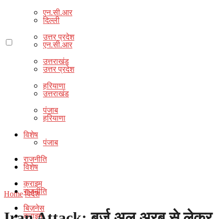
एन.सी.आर
दिल्ली
उत्तर प्रदेश
एन.सी.आर
उत्तराखंड
उत्तर प्रदेश
हरियाणा
उत्तराखंड
पंजाब
हरियाणा
विशेष
पंजाब
राजनीति
विशेष
क्राइम
राजनीति
Home
विदेश
बिज़नेस
Iran Attack: बुर्ज अल अरब से लेकर
क्राइम