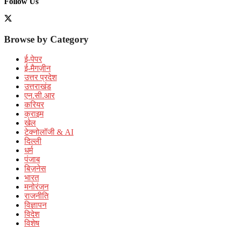
Follow Us
Browse by Category
ई-पेपर
ई-मैगज़ीन
उत्तर प्रदेश
उत्तराखंड
एन.सी.आर
करियर
क्राइम
खेल
टेक्नोलॉजी & AI
दिल्ली
धर्म
पंजाब
बिज़नेस
भारत
मनोरंजन
राजनीति
विज्ञापन
विदेश
विशेष