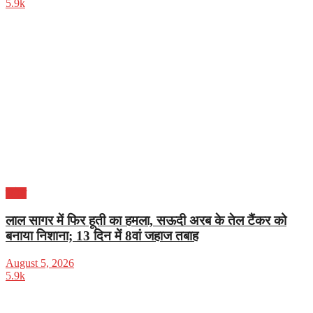
5.9k
विदेश
लाल सागर में फिर हूती का हमला, सऊदी अरब के तेल टैंकर को
बनाया निशाना; 13 दिन में 8वां जहाज तबाह
August 5, 2026
5.9k