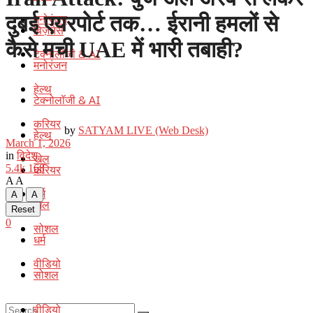
मनोरंजन
दुबई एयरपोर्ट तक… ईरानी हमलों से
बिज़नेस
कैसे मची UAE में भारी तबाही?
टेक्नोलॉजी & AI
मनोरंजन
हेल्थ
टेक्नोलॉजी & AI
करियर
by
SATYAM LIVE (Web Desk)
हेल्थ
March 1, 2026
in
विदेश
खेल
5.4k
168
करियर
A
A
धर्म
A
A
खेल
Reset
0
सोशल
धर्म
वीडियो
सोशल
वीडियो