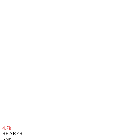
4.7k
SHARES
5.9k