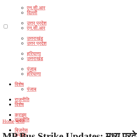
एन.सी.आर
दिल्ली
उत्तर प्रदेश
एन.सी.आर
उत्तराखंड
उत्तर प्रदेश
हरियाणा
उत्तराखंड
पंजाब
हरियाणा
विशेष
पंजाब
राजनीति
विशेष
क्राइम
राजनीति
Home
भारत
बिज़नेस
MP Bus Strike Updates: मध्य प्रदेश
क्राइम