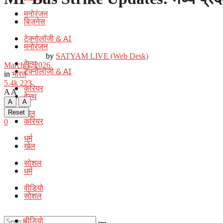
मनोरंजन
बिज़नेस
टेक्नोलॉजी & AI
मनोरंजन
by
SATYAM LIVE (Web Desk)
हेल्थ
March 1, 2026
टेक्नोलॉजी & AI
in
भारत
5.4k
223
करियर
A
A
हेल्थ
A
A
खेल
Reset
करियर
0
धर्म
खेल
सोशल
धर्म
वीडियो
सोशल
वीडियो