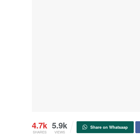
4.7k
5.9k
Share on Whatsaap
SHARES
VIEWS