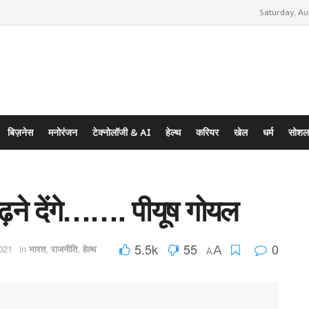
Saturday, Au
बिज़नेस
मनोरंजन
टेक्नोलॉजी & AI
हेल्थ
करियर
खेल
धर्म
सोशल
ढ़ने देंगे……. पीयूष गोयल
5.5k
55
0
021
in
भारत
,
राजनीति
,
हेल्थ
A
A