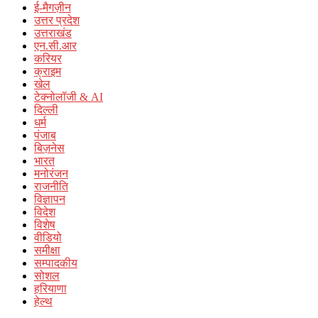
ई-मैगज़ीन
उत्तर प्रदेश
उत्तराखंड
एन.सी.आर
करियर
क्राइम
खेल
टेक्नोलॉजी & AI
दिल्ली
धर्म
पंजाब
बिज़नेस
भारत
मनोरंजन
राजनीति
विज्ञापन
विदेश
विशेष
वीडियो
समीक्षा
सम्पादकीय
सोशल
हरियाणा
हेल्थ