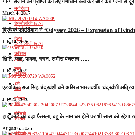
योग्य संतान की प्राप्ति के लिए गर्भाधान कब करे और कब पत्नी से दूर 
मनोरंजन
बिज़नेस
March 4, 2017
टेक्नोलॉजी & AI
मनोरंजन
प्रिथक फाउंडेशन ने ‘Odyssey 2026 – Expression of Kindn
हेल्थ
July 14, 2026
टेक्नोलॉजी & AI
करियर
हेल्थ
क्षिति, जल, पावक, गगन, समीरा पंचतत्व …..
खेल
July 26, 2021
करियर
धर्म
एडवोकेट राज सिंह चंद्रवंशी बने अखिल भारतवर्षीय चंद्रवंशी क्षत्रिय
खेल
सोशल
July 20, 2026
धर्म
वीडियो
हाई कोर्ट का बड़ा फैसला, बहू के नाम घर होने पर भी सास को रहेगा
सोशल
August 6, 2026
वीडियो