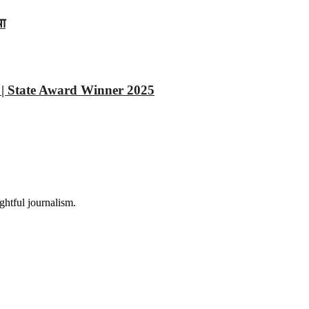
या
गदान | State Award Winner 2025
htful journalism.