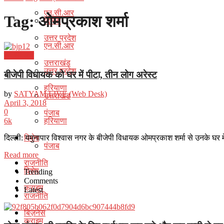
एन.सी.आर
Tag:
ओमप्रकाश शर्मा
दिल्ली
उत्तर प्रदेश
एन.सी.आर
एन.सी.आर
उत्तराखंड
उत्तर प्रदेश
बीजेपी विधायक को घर में पीटा, तीन लोग अरेस्ट
हरियाणा
by
SATYAM LIVE (Web Desk)
उत्तराखंड
April 3, 2018
पंजाब
0
हरियाणा
6k
विशेष
दिल्ली: यमुनापार विश्वास नगर के बीजेपी विधायक ओमप्रकाश शर्मा से उनके घर म
पंजाब
Details
Read more
राजनीति
विशेष
Trending
Comments
क्राइम
Latest
राजनीति
बिज़नेस
क्राइम