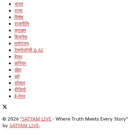
भारत
राज्य
विशेष
राजनीति
क्राइम
बिज़नेस
मनोरंजन
टेक्नोलॉजी & AI
हेल्थ
करियर
खेल
धर्म
सोशल
वीडियो
ई-पेपर
© 2026
"SATYAM LIVE
- Where Truth Meets Every Story"
by
SATYAM LIVE
.