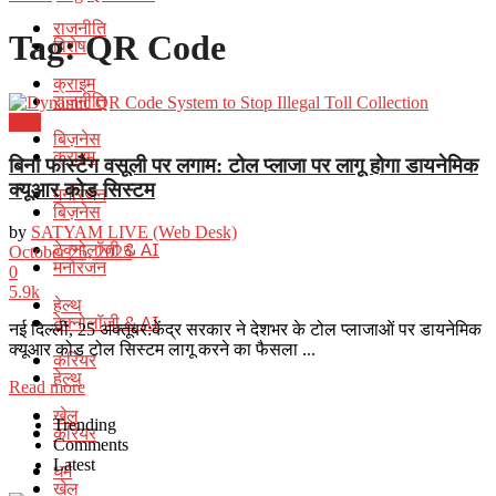
राजनीति
Tag:
QR Code
विशेष
क्राइम
राजनीति
भारत
बिज़नेस
क्राइम
बिना फास्टैग वसूली पर लगाम: टोल प्लाजा पर लागू होगा डायनेमिक
क्यूआर कोड सिस्टम
मनोरंजन
बिज़नेस
by
SATYAM LIVE (Web Desk)
टेक्नोलॉजी & AI
October 25, 2025
मनोरंजन
0
5.9k
हेल्थ
टेक्नोलॉजी & AI
नई दिल्ली, 25 अक्तूबर:केंद्र सरकार ने देशभर के टोल प्लाजाओं पर डायनेमिक
क्यूआर कोड टोल सिस्टम लागू करने का फैसला ...
करियर
हेल्थ
Details
Read more
खेल
Trending
करियर
Comments
Latest
धर्म
खेल