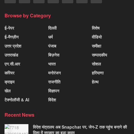
Browse by Category
ई-पेपर
दिल्ली
विशेष
ई-मैगज़ीन
धर्म
वीडियो
उत्तर प्रदेश
पंजाब
समीक्षा
उत्तराखंड
बिज़नेस
सम्पादकीय
एन.सी.आर
भारत
सोशल
करियर
मनोरंजन
हरियाणा
क्राइम
राजनीति
हेल्थ
खेल
विज्ञापन
टेक्नोलॉजी & AI
विदेश
Recent News
विदेश मंत्रालय अब Snapchat पर, जेन-Z तक पहुंच बनाने की
दिशा में सरकार का बड़ा कदम