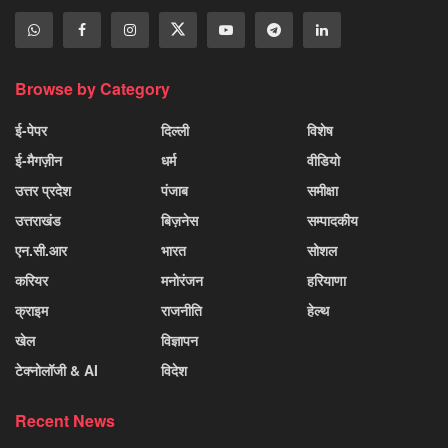
Browse by Category
ई-पेपर
दिल्ली
विशेष
ई-मैगज़ीन
धर्म
वीडियो
उत्तर प्रदेश
पंजाब
समीक्षा
उत्तराखंड
बिज़नेस
सम्पादकीय
एन.सी.आर
भारत
सोशल
करियर
मनोरंजन
हरियाणा
क्राइम
राजनीति
हेल्थ
खेल
विज्ञापन
टेक्नोलॉजी & AI
विदेश
Recent News