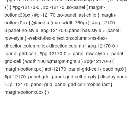
) ) } #pg-12170-0 , #pl-12170 .so-panel { margin-
bottom:30px } #pl-12170 .so-panel:last-child { margin-
bottom:0px } @media (max-width:780px){ #pg-12170-
0.panel-no-style, #pg-12170-0.panel-has-style > .panel-
row-style { -webkit-flex-direction:column;-ms-flex-
direction:column;flex-direction:column } #pg-12170-0 >
.panel-grid-cell , #pg-12170-0 > .panel-row-style > .panel-
grid-cell { width:100%;margin-right:0 } #pg-12170-0 {
margin-bottom:px } #pl-12170 .panel-grid-cell { padding:0 }
#pl-12170 .panel-grid .panel-grid-cell-empty { display:none
} #pl-12170 .panel-grid .panel-grid-cell-mobile-last {
margin-bottom:0px } }