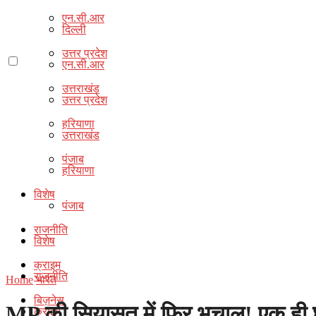
एन.सी.आर
दिल्ली
उत्तर प्रदेश
एन.सी.आर
उत्तराखंड
उत्तर प्रदेश
हरियाणा
उत्तराखंड
पंजाब
हरियाणा
विशेष
पंजाब
राजनीति
विशेष
क्राइम
राजनीति
Home
भारत
बिज़नेस
MP की सियासत में फिर भूचाल! एक ही घर
क्राइम