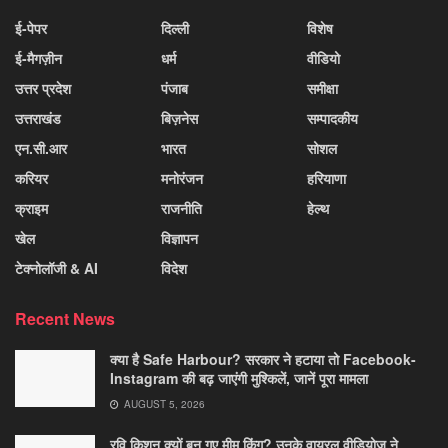
ई-पेपर
दिल्ली
विशेष
ई-मैगज़ीन
धर्म
वीडियो
उत्तर प्रदेश
पंजाब
समीक्षा
उत्तराखंड
बिज़नेस
सम्पादकीय
एन.सी.आर
भारत
सोशल
करियर
मनोरंजन
हरियाणा
क्राइम
राजनीति
हेल्थ
खेल
विज्ञापन
टेक्नोलॉजी & AI
विदेश
Recent News
क्या है Safe Harbour? सरकार ने हटाया तो Facebook-
Instagram की बढ़ जाएंगी मुश्किलें, जानें पूरा मामला
AUGUST 5, 2026
रवि किशन क्यों बन गए मीम किंग? उनके वायरल वीडियोज ने