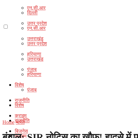
एन.सी.आर
दिल्ली
उत्तर प्रदेश
एन.सी.आर
उत्तराखंड
उत्तर प्रदेश
हरियाणा
उत्तराखंड
पंजाब
हरियाणा
विशेष
पंजाब
राजनीति
विशेष
क्राइम
राजनीति
Home
भारत
बिज़नेस
बंगाल: SIR नोटिस का खौफ! हादसे में पर
क्राइम