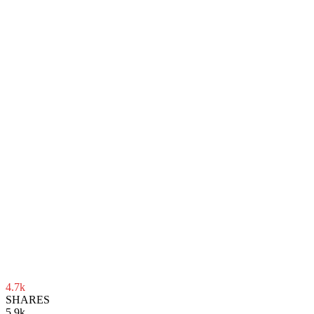
4.7k
SHARES
5.9k