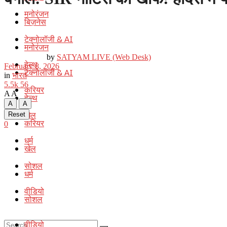
मनोरंजन
बिज़नेस
टेक्नोलॉजी & AI
मनोरंजन
by
SATYAM LIVE (Web Desk)
हेल्थ
February 8, 2026
टेक्नोलॉजी & AI
in
भारत
5.5k
56
करियर
A
A
हेल्थ
A
A
खेल
Reset
करियर
0
धर्म
खेल
सोशल
धर्म
वीडियो
सोशल
वीडियो