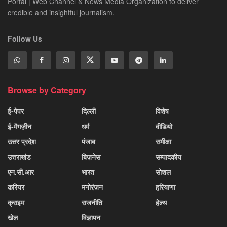
Portal | Web Channel & News Media Organization to deliver
credible and insightful journalism.
Follow Us
Browse by Category
ई-पेपर
दिल्ली
विशेष
ई-मैगज़ीन
धर्म
वीडियो
उत्तर प्रदेश
पंजाब
समीक्षा
उत्तराखंड
बिज़नेस
सम्पादकीय
एन.सी.आर
भारत
सोशल
करियर
मनोरंजन
हरियाणा
क्राइम
राजनीति
हेल्थ
खेल
विज्ञापन