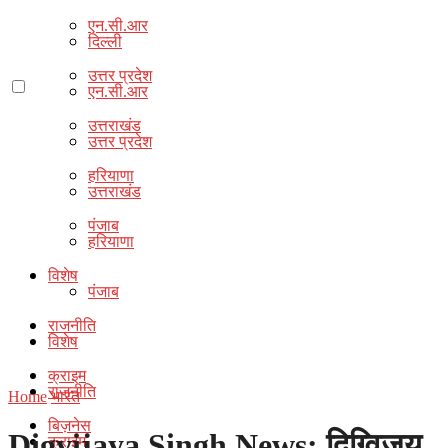
एन.सी.आर
दिल्ली
उत्तर प्रदेश
एन.सी.आर
उत्तराखंड
उत्तर प्रदेश
हरियाणा
उत्तराखंड
पंजाब
हरियाणा
विशेष
पंजाब
राजनीति
विशेष
क्राइम
राजनीति
Home
भारत
बिज़नेस
Digvijaya Singh News: दिग्विजय
क्राइम