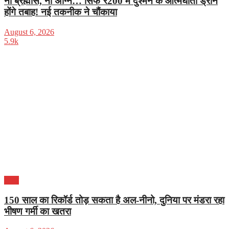
ना ब्रह्मोस, ना अग्नि… सिर्फ ₹200 में दुश्मन के आत्मघाती ड्रोन
होंगे तबाह! नई तकनीक ने चौंकाया
August 6, 2026
5.9k
भारत
150 साल का रिकॉर्ड तोड़ सकता है अल-नीनो, दुनिया पर मंडरा रहा
भीषण गर्मी का खतरा