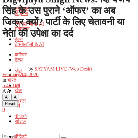
मनोरंजन
सिंह के उस पुराने ‘ऑफर’ का अब
बिज़नेस
जिक्र क्यों? पार्टी के लिए चेतावनी या
टेक्नोलॉजी & AI
मनोरंजन
नेता की उपेक्षा का दर्द
हेल्थ
टेक्नोलॉजी & AI
करियर
हेल्थ
by
SATYAM LIVE (Web Desk)
खेल
करियर
February 10, 2026
in
भारत
धर्म
5.4k
167
खेल
A
A
A
A
सोशल
Reset
धर्म
0
वीडियो
सोशल
वीडियो