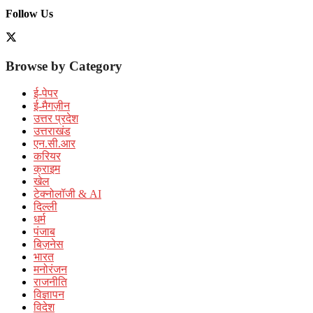
Follow Us
Browse by Category
ई-पेपर
ई-मैगज़ीन
उत्तर प्रदेश
उत्तराखंड
एन.सी.आर
करियर
क्राइम
खेल
टेक्नोलॉजी & AI
दिल्ली
धर्म
पंजाब
बिज़नेस
भारत
मनोरंजन
राजनीति
विज्ञापन
विदेश