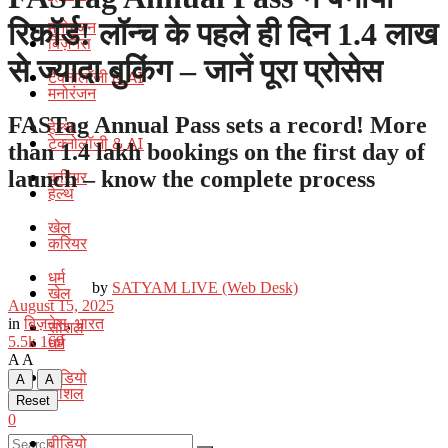
मनोरंजन
रिकॉर्ड! लॉन्च के पहले ही दिन 1.4 लाख
बिज़नेस
से ज्यादा बुकिंग – जानें पूरा प्रोसेस
टेक्नोलॉजी & AI
मनोरंजन
FASTag Annual Pass sets a record! More
हेल्थ
टेक्नोलॉजी & AI
than 1.4 lakh bookings on the first day of
launch – know the complete process
करियर
हेल्थ
खेल
करियर
धर्म
by
SATYAM LIVE (Web Desk)
खेल
August 15, 2025
in
बिज़नेस
,
भारत
सोशल
धर्म
5.5k
169
A
A
वीडियो
A
A
सोशल
Reset
0
वीडियो