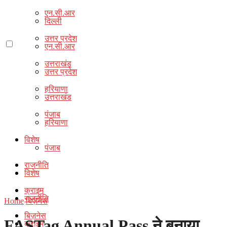
एन.सी.आर
दिल्ली
उत्तर प्रदेश
एन.सी.आर
उत्तराखंड
उत्तर प्रदेश
हरियाणा
उत्तराखंड
पंजाब
हरियाणा
विशेष
पंजाब
राजनीति
विशेष
क्राइम
राजनीति
Home
बिज़नेस
बिज़नेस
FASTag Annual Pass ने बनाया
क्राइम