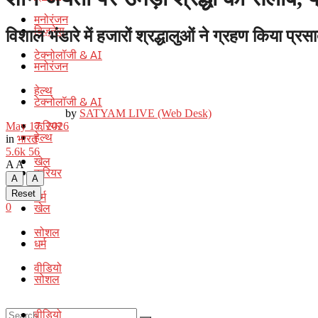
मनोरंजन
बिज़नेस
विशाल भंडारे में हजारों श्रद्धालुओं ने ग्रहण किया प्रसाद
टेक्नोलॉजी & AI
मनोरंजन
हेल्थ
टेक्नोलॉजी & AI
by
SATYAM LIVE (Web Desk)
करियर
May 17, 2026
हेल्थ
in
भारत
5.6k
56
खेल
A
A
करियर
A
A
Reset
धर्म
खेल
0
सोशल
धर्म
वीडियो
सोशल
वीडियो