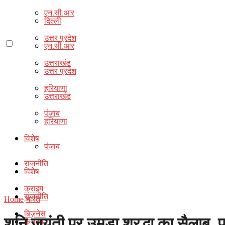
एन.सी.आर
दिल्ली
उत्तर प्रदेश
एन.सी.आर
उत्तराखंड
उत्तर प्रदेश
हरियाणा
उत्तराखंड
पंजाब
हरियाणा
विशेष
पंजाब
राजनीति
विशेष
क्राइम
राजनीति
Home
भारत
बिज़नेस
शनि जयंती पर उमड़ा श्रद्धा का सैलाब, प्
क्राइम