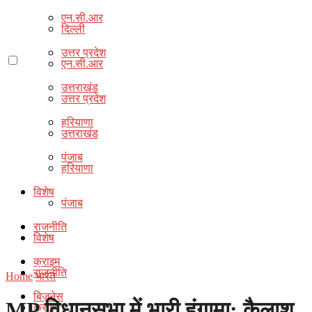
एन.सी.आर
दिल्ली
उत्तर प्रदेश
एन.सी.आर
उत्तराखंड
उत्तर प्रदेश
हरियाणा
उत्तराखंड
पंजाब
हरियाणा
विशेष
पंजाब
राजनीति
विशेष
क्राइम
राजनीति
Home
भारत
बिज़नेस
MP विधानसभा में भारी हंगामा: कैलाश
क्राइम