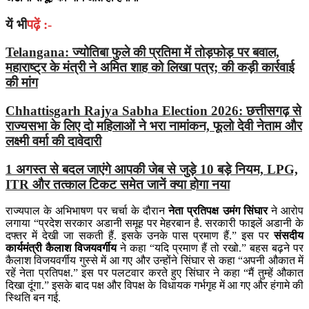
यें भी
पढ़ें :-
Telangana: ज्योतिबा फुले की प्रतिमा में तोड़फोड़ पर बवाल,
महाराष्ट्र के मंत्री ने अमित शाह को लिखा पत्र; की कड़ी कार्रवाई
की मांग
Chhattisgarh Rajya Sabha Election 2026: छत्तीसगढ़ से
राज्यसभा के लिए दो महिलाओं ने भरा नामांकन, फूलो देवी नेताम और
लक्ष्मी वर्मा की दावेदारी
1 अगस्त से बदल जाएंगे आपकी जेब से जुड़े 10 बड़े नियम, LPG,
ITR और तत्काल टिकट समेत जानें क्या होगा नया
राज्यपाल के अभिभाषण पर चर्चा के दौरान
नेता प्रतिपक्ष उमंग सिंघार
ने आरोप
लगाया “प्रदेश सरकार अडानी समूह पर मेहरबान है. सरकारी फाइलें अडानी के
दफ्तर में देखी जा सकती हैं. इसके उनके पास प्रमाण हैं.” इस पर
संसदीय
कार्यमंत्री कैलाश विजयवर्गीय
ने कहा “यदि प्रमाण हैं तो रखो.” बहस बढ़ने पर
कैलाश विजयवर्गीय गुस्से में आ गए और उन्होंने सिंघार से कहा “अपनी औकात में
रहें नेता प्रतिपक्ष.” इस पर पलटवार करते हुए सिंघार ने कहा “मैं तुम्हें औकात
दिखा दूंगा.” इसके बाद पक्ष और विपक्ष के विधायक गर्भगृह में आ गए और हंगामे की
स्थिति बन गई.