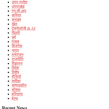
उत्तर प्रदेश
उत्तराखंड
एन.सी.आर
करियर
क्राइम
खेल
टेक्नोलॉजी & AI
दिल्ली
धर्म
पंजाब
बिज़नेस
भारत
मनोरंजन
राजनीति
विज्ञापन
विदेश
विशेष
वीडियो
समीक्षा
सम्पादकीय
सोशल
हरियाणा
हेल्थ
Recent News