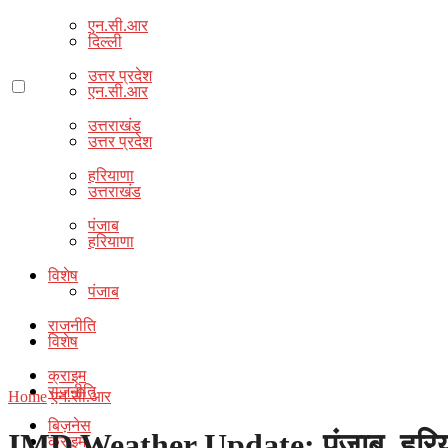
एन.सी.आर
दिल्ली
उत्तर प्रदेश
एन.सी.आर
उत्तराखंड
उत्तर प्रदेश
हरियाणा
उत्तराखंड
पंजाब
हरियाणा
विशेष
पंजाब
राजनीति
विशेष
क्राइम
राजनीति
Home
एन.सी.आर
बिज़नेस
IMD Weather Update: पंजाब, हरियाणा औ
क्राइम