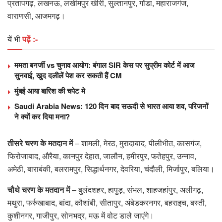
प्रतापगढ़, लखनऊ, लखीमपुर खीरी, सुल्तानपुर, गोंडा, महाराजगंज,
वाराणसी, आजमगढ़।
यें भी
पढ़ें :-
ममता बनर्जी vs चुनाव आयोग: बंगाल SIR केस पर सुप्रीम कोर्ट में आज
सुनवाई, खुद दलीलें पेश कर सकती हैं CM
मुंबई आया बारिश की चपेट मे
Saudi Arabia News: 120 दिन बाद सऊदी से भारत आया शव, परिजनों
ने क्यों कर दिया मना?
तीसरे चरण के मतदान में
– शामली, मेरठ, मुरादाबाद, पीलीभीत, कासगंज,
फिरोजाबाद, औरैया, कानपुर देहात, जालौन, हमीरपुर, फतेहपुर, उन्नाव,
अमेठी, बाराबंकी, बलरामपुर, सिद्धार्थनगर, देवरिया, चंदौली, मिर्जापुर, बलिया।
चौथे चरण के मतदान में
– बुलंदशहर, हापुड़, संभल, शाहजहांपुर, अलीगढ़,
मथुरा, फर्रुखाबाद, बांदा, कौशांबी, सीतापुर, अंबेडकरनगर, बहराइच, बस्ती,
कुशीनगर, गाजीपुर, सोनभद्र, मऊ में वोट डाले जाएंगे।