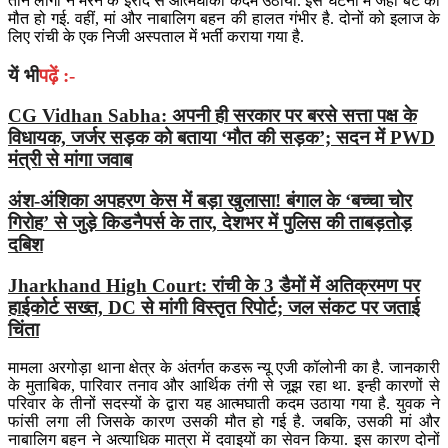
तीन लोगों ने मरने के इरादे से आत्मघाकी कदम उठाया. इस घटना में जहां बेटे की
मौत हो गई. वहीं, मां और नाबालिग बहन की हालत गंभीर है. दोनों को इलाज के
लिए रांची के एक निजी अस्पताल में भर्ती कराया गया है.
यें भी
पढ़ें :-
CG Vidhan Sabha: अपनी ही सरकार पर बरसे सत्ता पक्ष के
विधायक, जर्जर सड़क को बताया ‘मौत की सड़क’; सदन में PWD
मंत्री से मांगा जवाब
अंश-अंशिका अपहरण केस में बड़ा खुलासा! बंगाल के ‘बच्चा चोर
गिरोह’ से जुड़े किडनैपर्स के तार, देशभर में पुलिस की ताबड़तोड़
दबिश
Jharkhand High Court: रांची के 3 डैमों में अतिक्रमण पर
हाईकोर्ट सख्त, DC से मांगी विस्तृत रिपोर्ट; जल संकट पर जताई
चिंता
मामला अरगोड़ा थाना क्षेत्र के अंतर्गत कडरू न्यू एजी कॉलोनी का है. जानकारी
के मुताबिक, पारिवार तनाव और आर्थिक तंगी से जूझ रहा था. इन्ही कारणों से
परिवार के तीनों सदस्यों के द्वारा यह आत्मघाती कदम उठाया गया है. युवक ने
फांसी लगा ली जिसके कारण उसकी मौत हो गई है. जबकि, उसकी मां और
नाबालिग बहन ने अत्याधिक मात्रा में दवाइयों का सेवन किया. इस कारण दोनों