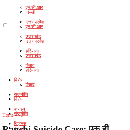
एन.सी.आर
दिल्ली
उत्तर प्रदेश
एन.सी.आर
उत्तराखंड
उत्तर प्रदेश
हरियाणा
उत्तराखंड
पंजाब
हरियाणा
विशेष
पंजाब
राजनीति
विशेष
क्राइम
राजनीति
Home
भारत
बिज़नेस
Ranchi Suicide Case: एक ही
क्राइम