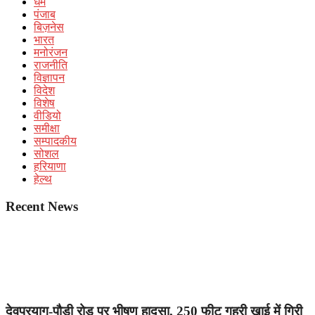
धर्म
पंजाब
बिज़नेस
भारत
मनोरंजन
राजनीति
विज्ञापन
विदेश
विशेष
वीडियो
समीक्षा
सम्पादकीय
सोशल
हरियाणा
हेल्थ
Recent News
देवप्रयाग-पौड़ी रोड पर भीषण हादसा, 250 फीट गहरी खाई में गिरी