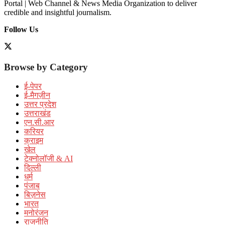
Portal | Web Channel & News Media Organization to deliver
credible and insightful journalism.
Follow Us
Browse by Category
ई-पेपर
ई-मैगज़ीन
उत्तर प्रदेश
उत्तराखंड
एन.सी.आर
करियर
क्राइम
खेल
टेक्नोलॉजी & AI
दिल्ली
धर्म
पंजाब
बिज़नेस
भारत
मनोरंजन
राजनीति