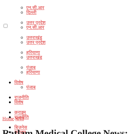
एन.सी.आर
दिल्ली
उत्तर प्रदेश
एन.सी.आर
उत्तराखंड
उत्तर प्रदेश
हरियाणा
उत्तराखंड
पंजाब
हरियाणा
विशेष
पंजाब
राजनीति
विशेष
क्राइम
राजनीति
Home
भारत
बिज़नेस
Ratlam Medical College News:
क्राइम