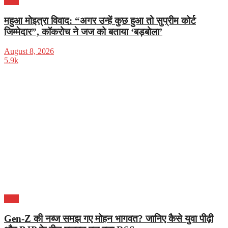
भारत
महुआ मोइत्रा विवाद: “अगर उन्हें कुछ हुआ तो सुप्रीम कोर्ट
जिम्मेदार”, कॉकरोच ने जज को बताया ‘बड़बोला’
August 8, 2026
5.9k
भारत
Gen-Z की नब्ज समझ गए मोहन भागवत? जानिए कैसे युवा पीढ़ी