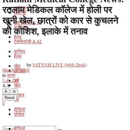
मनोरंजन
रतलाम मेडिकल कॉलेज में होली पर
बिज़नेस
खूनी खेल, छात्रों को कार से कुचलने
टेक्नोलॉजी & AI
मनोरंजन
की कोशिश, इलाके में तनाव
हेल्थ
टेक्नोलॉजी & AI
करियर
हेल्थ
by
SATYAM LIVE (Web Desk)
खेल
करियर
March 5, 2026
in
भारत
धर्म
5.4k
223
खेल
A
A
A
A
सोशल
Reset
धर्म
0
वीडियो
सोशल
वीडियो