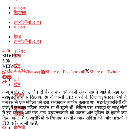
मनोरंजन
बिज़नेस
टेक्नोलॉजी & AI
मनोरंजन
हेल्थ
टेक्नोलॉजी & AI
करियर
4.7k
हेल्थ
SHARES
5.9k
खेल
VIEWS
करियर
Share on Whatsaap
Share on Facebook
Share on Twitter
धर्म
खेल
मध्य प्रदेश के उज्जैन से हैरान कर देने वाली खबर सामने आई है. यहां एक
सोशल
महामंडलेश्वर के खिलाफ रेप की फर्जी FIR करने के लिए षड्यंत्रकारियों ने
धर्म
बनारस से एक महिला को डरा धमकाकर उज्जैन बुलाया था. षड्यंत्रकारियों की
बातों में फंसकर महिला उज्जैन आ भी चुकी थी. लेकिन दत्त अखाड़ा के साधु संतों
वीडियो
सोशल
ने इस महिला और एक अन्य षड्यंत्रकारी को पकड़ा और पुलिस के हवाले कर
दिया. मामले में दो आरोपियों के खिलाफ भारतीय न्याय संहिता की गंभीर धाराओं में
FIR दर्ज कर ली गई है.
वीडियो