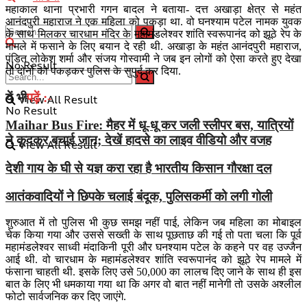
महाकाल थाना प्रभारी गगन बादल ने बताया- दत्त अखाड़ा क्षेत्र से महंत
आनंदपुरी महाराज ने एक महिला को पकड़ा था. वो घनश्याम पटेल नामक युवक
के साथ मिलकर चारधाम मंदिर के महामंडलेश्वर शांति स्वरूपानंद को झूठे रेप के
मामले में फसाने के लिए बयान दे रही थी. अखाड़ा के महंत आनंदपुरी महाराज,
पंडित लोकेश शर्मा और संजय गोस्वामी ने जब इन लोगों को ऐसा करते हुए देखा
No Result
तो दोनों को पकड़कर पुलिस के सुपुर्द कर दिया.
यें भी
पढ़ें :-
View All Result
No Result
Maihar Bus Fire: मैहर में धू-धू कर जली स्लीपर बस, यात्रियों
ने कूदकर बचाई जान; देखें हादसे का लाइव वीडियो और वजह
View All Result
देशी गाय के घी से यज्ञ करा रहा है भारतीय किसान गौरक्षा दल
आतंकवादियों ने छिपके चलाई बंदूक, पुलिसकर्मी को लगी गोली
शुरुआत में तो पुलिस भी कुछ समझ नहीं पाई, लेकिन जब महिला का मोबाइल
चेक किया गया और उससे सख्ती के साथ पूछताछ की गई तो पता चला कि पूर्व
महामंडलेश्वर साध्वी मंदाकिनी पूरी और घनश्याम पटेल के कहने पर वह उज्जैन
आई थी. वो चारधाम के महामंडलेश्वर शांति स्वरूपानंद को झूठे रेप मामले में
फंसाना चाहती थी. इसके लिए उसे 50,000 का लालच दिए जाने के साथ ही इस
बात के लिए भी धमकाया गया था कि अगर वो बात नहीं मानेगी तो उसके अश्लील
फोटो सार्वजनिक कर दिए जाएंगे.