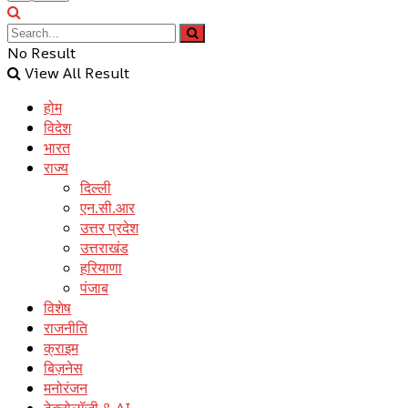
No Result
View All Result
होम
विदेश
भारत
राज्य
दिल्ली
एन.सी.आर
उत्तर प्रदेश
उत्तराखंड
हरियाणा
पंजाब
विशेष
राजनीति
क्राइम
बिज़नेस
मनोरंजन
टेक्नोलॉजी & AI