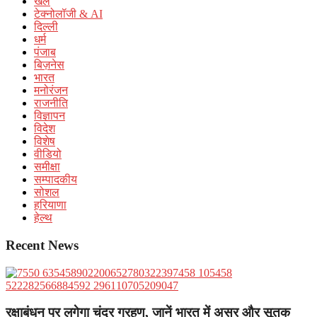
खेल
टेक्नोलॉजी & AI
दिल्ली
धर्म
पंजाब
बिज़नेस
भारत
मनोरंजन
राजनीति
विज्ञापन
विदेश
विशेष
वीडियो
समीक्षा
सम्पादकीय
सोशल
हरियाणा
हेल्थ
Recent News
रक्षाबंधन पर लगेगा चंद्र ग्रहण, जानें भारत में असर और सूतक