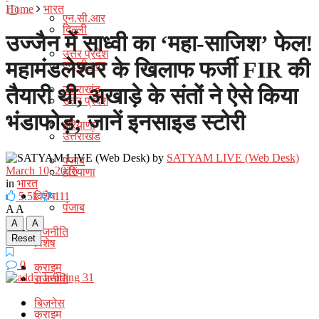
Home
भारत
एन.सी.आर
दिल्ली
उज्जैन में साध्वी का ‘महा-साजिश’ फेल!
उत्तर प्रदेश
एन.सी.आर
महामंडलेश्वर के खिलाफ फर्जी FIR की
उत्तराखंड
तैयारी थी, अखाड़े के संतों ने ऐसे किया
उत्तर प्रदेश
भंडाफोड़; जानें इनसाइड स्टोरी
हरियाणा
उत्तराखंड
by
SATYAM LIVE (Web Desk)
पंजाब
हरियाणा
March 10, 2026
in
भारत
विशेष
5.5k
111
पंजाब
A
A
A
A
राजनीति
Reset
विशेष
0
क्राइम
राजनीति
बिज़नेस
क्राइम