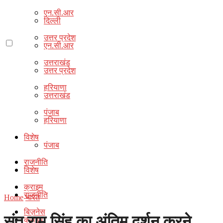
एन.सी.आर
दिल्ली
उत्तर प्रदेश
एन.सी.आर
उत्तराखंड
उत्तर प्रदेश
हरियाणा
उत्तराखंड
पंजाब
हरियाणा
विशेष
पंजाब
राजनीति
विशेष
क्राइम
राजनीति
Home
भारत
बिज़नेस
संत राम सिंह का अंतिम दर्शन करने
क्राइम