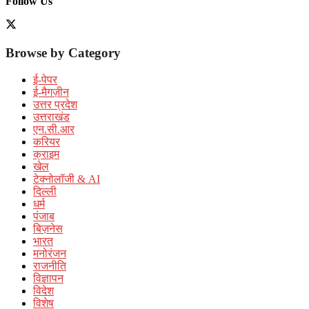
Follow Us
Browse by Category
ई-पेपर
ई-मैगज़ीन
उत्तर प्रदेश
उत्तराखंड
एन.सी.आर
करियर
क्राइम
खेल
टेक्नोलॉजी & AI
दिल्ली
धर्म
पंजाब
बिज़नेस
भारत
मनोरंजन
राजनीति
विज्ञापन
विदेश
विशेष