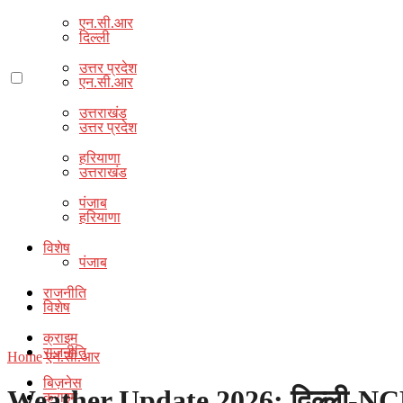
एन.सी.आर
दिल्ली
उत्तर प्रदेश
एन.सी.आर
उत्तराखंड
उत्तर प्रदेश
हरियाणा
उत्तराखंड
पंजाब
हरियाणा
विशेष
पंजाब
राजनीति
विशेष
क्राइम
राजनीति
Home
एन.सी.आर
बिज़नेस
Weather Update 2026: दिल्ली-NCR में 
क्राइम