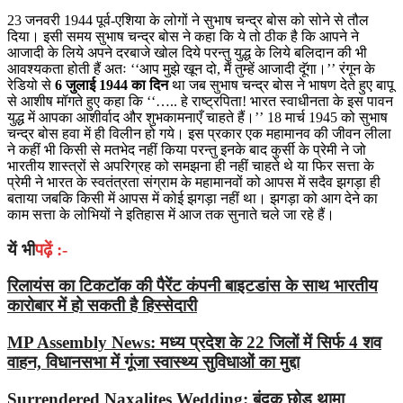
23 जनवरी 1944 पूर्व-एशिया के लोगों ने सुभाष चन्द्र बोस को सोने से तौल
दिया। इसी समय सुभाष चन्द्र बोस ने कहा कि ये तो ठीक है कि आपने ने
आजादी के लिये अपने दरबाजे खोल दिये परन्तु युद्ध के लिये बलिदान की भी
आवश्यकता होती हैं अतः ‘‘आप मुझे खून दो, मैं तुम्हें आजादी दूॅगा।’’ रंगून के
रेडियो से
6 जुलाई 1944 का दिन
था जब सुभाष चन्द्र बोस ने भाषण देते हुए बापू
से आशीष मॉगते हुए कहा कि ‘‘….. हे राष्ट्रपिता! भारत स्वाधीनता के इस पावन
युद्ध में आपका आशीर्वाद और शुभकामनाएँ चाहते हैं।’’ 18 मार्च 1945 को सुभाष
चन्द्र बोस हवा में ही विलीन हो गये। इस प्रकार एक महामानव की जीवन लीला
ने कहीं भी किसी से मतभेद नहीं किया परन्तु इनके बाद कुर्सी के प्रेमी ने जो
भारतीय शास्त्रों से अपरिग्रह को समझना ही नहीं चाहते थे या फिर सत्ता के
प्रेमी ने भारत के स्वतंत्रता संग्राम के महामानवों को आपस में सदैव झगड़ा ही
बताया जबकि किसी में आपस में कोई झगड़ा नहीं था। झगड़ा को आग देने का
काम सत्ता के लोभियों ने इतिहास में आज तक सुनाते चले जा रहे हैं।
यें भी
पढ़ें :-
रिलायंस का टिकटॉक की पैरेंट कंपनी बाइटडांस के साथ भारतीय
कारोबार में हो सकती है हिस्सेदारी
MP Assembly News: मध्य प्रदेश के 22 जिलों में सिर्फ 4 शव
वाहन, विधानसभा में गूंजा स्वास्थ्य सुविधाओं का मुद्दा
Surrendered Naxalites Wedding: बंदूक छोड़ थामा