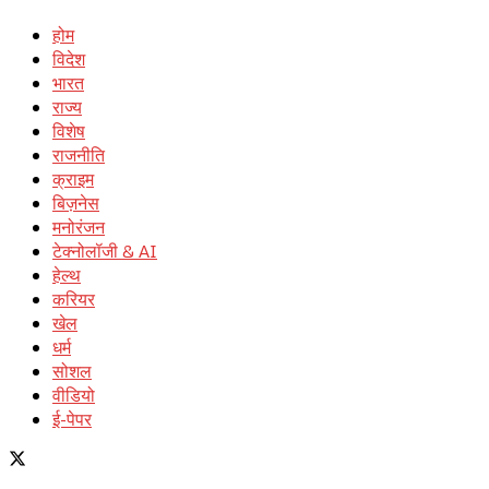
होम
विदेश
भारत
राज्य
विशेष
राजनीति
क्राइम
बिज़नेस
मनोरंजन
टेक्नोलॉजी & AI
हेल्थ
करियर
खेल
धर्म
सोशल
वीडियो
ई-पेपर