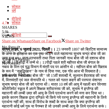
सोशल
धर्म
वीडियो
सोशल
4.7k
SHARES
5.9k
वीडियो
VIEWS
Share on Whatsaap
Share on Facebook
Share on Twitter
No Result
सत्यम् लाइव, 6 जुलाई 2021, दिल्ली।।
23 जनवरी 1897 को ब्रिटिश सामाज्य
के अन्त के इतिहास का एक पृष्ठ जोड़ने वाले महामानव सुभाष चन्द्र बोस जी का
जन्म हुआ था। माता प्रभावती तथा पिता जानकी नाथ बोस जी जो दशरथ बोस
View All Result
जी की 11वीं पीढ़ी में जन्में थे। 11पीढ़ी पहले श्री महीपत बोस जी बंगाल के
No Result
नबाव के वित्त एवं युद्ध विभाग में मंत्री पद पर आसीन थे। महीपत बोस को खिताब
के रूप में ‘‘सुबुद्धिखान’’ के नाम से दिया गया, एक गॉव आज भी विख्यात है।
View All Result
इसी वंश के ‘‘गोपीनाथ बोस जी’’ जो 15वीं शताब्दी में, सुल्तान हैदरशाह की सभा
में, वित्तमंत्री एवं जल सेनापति थे। गलत को गलत कहने की परम्परा वंशागत
सुभाष चन्द्र बोस जी को प्राप्त थी। मात्र 10 वर्ष की आयु में पहली बार रेवेनशा
कॉलेजियेट स्कूल में अपने शिक्षक श्रीवास्तव जी को, सुभाष ने इग्लैण्ड की
महारानी की लम्बी उम्र की आयु के लिये प्रार्थना करने को मना कर दिया था।
इसके कारण शिक्षक द्वारा दण्डित भी किये गये परन्तु इग्लैण्ड की महारानी के लिये
प्रार्थना नहीं की, साथ ही विरोध के शब्दों के साथ कहा कि क्या इग्लैण्ड की
महारानी कोई धर्म गुरू या पैगम्बर है जो उनकी लम्बी आयु के लिये प्रार्थना करूं।