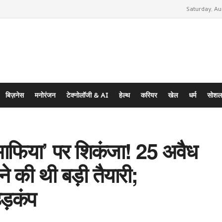
Saturday, Au
बिज़नेस
मनोरंजन
टेक्नोलॉजी & AI
हेल्थ
करियर
खेल
धर्म
सोशल
 माफिया’ पर शिकंजा! 25 अवैध
चने की थी बड़ी तैयारी;
ड़कंप