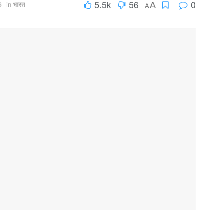
5.5k
56
0
6
in
भारत
A
A