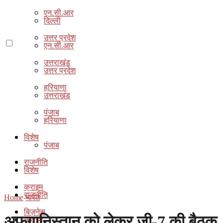
एन.सी.आर
दिल्ली
उत्तर प्रदेश
एन.सी.आर
उत्तराखंड
उत्तर प्रदेश
हरियाणा
उत्तराखंड
पंजाब
हरियाणा
विशेष
पंजाब
राजनीति
विशेष
क्राइम
राजनीति
Home
भारत
बिज़नेस
अफगानिस्तान को लेकर जी-7 की बैठक
क्राइम