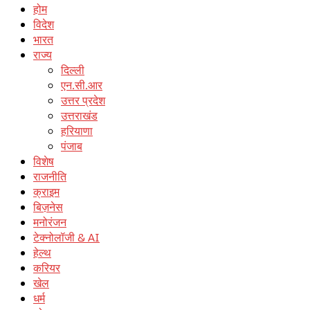
होम
विदेश
भारत
राज्य
दिल्ली
एन.सी.आर
उत्तर प्रदेश
उत्तराखंड
हरियाणा
पंजाब
विशेष
राजनीति
क्राइम
बिज़नेस
मनोरंजन
टेक्नोलॉजी & AI
हेल्थ
करियर
खेल
धर्म