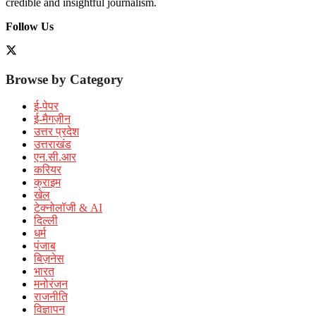
credible and insightful journalism.
Follow Us
Browse by Category
ई-पेपर
ई-मैगज़ीन
उत्तर प्रदेश
उत्तराखंड
एन.सी.आर
करियर
क्राइम
खेल
टेक्नोलॉजी & AI
दिल्ली
धर्म
पंजाब
बिज़नेस
भारत
मनोरंजन
राजनीति
विज्ञापन