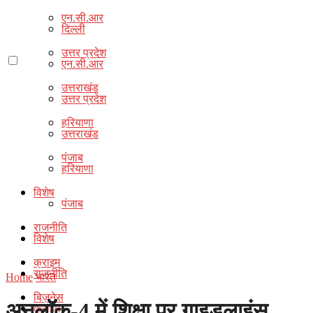
एन.सी.आर
दिल्ली
उत्तर प्रदेश
एन.सी.आर
उत्तराखंड
उत्तर प्रदेश
हरियाणा
उत्तराखंड
पंजाब
हरियाणा
विशेष
पंजाब
राजनीति
विशेष
क्राइम
राजनीति
Home
भारत
बिज़नेस
अनलाॅॅॅॅक-4 में शिक्षा पर गाइडलाइंस
क्राइम