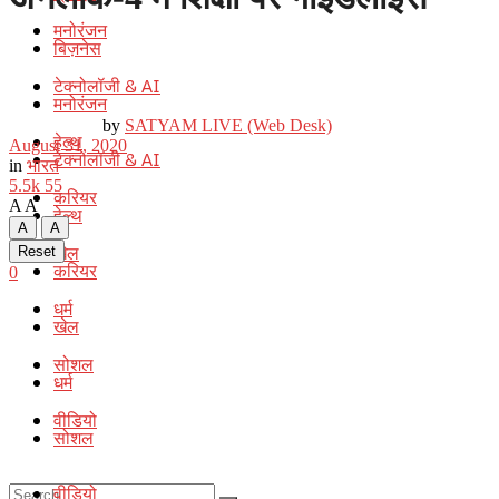
मनोरंजन
बिज़नेस
टेक्नोलॉजी & AI
मनोरंजन
by
SATYAM LIVE (Web Desk)
हेल्थ
August 31, 2020
टेक्नोलॉजी & AI
in
भारत
5.5k
55
करियर
A
A
हेल्थ
A
A
खेल
Reset
करियर
0
धर्म
खेल
सोशल
धर्म
वीडियो
सोशल
वीडियो