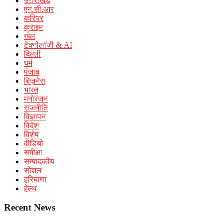
उत्तराखंड
एन.सी.आर
करियर
क्राइम
खेल
टेक्नोलॉजी & AI
दिल्ली
धर्म
पंजाब
बिज़नेस
भारत
मनोरंजन
राजनीति
विज्ञापन
विदेश
विशेष
वीडियो
समीक्षा
सम्पादकीय
सोशल
हरियाणा
हेल्थ
Recent News