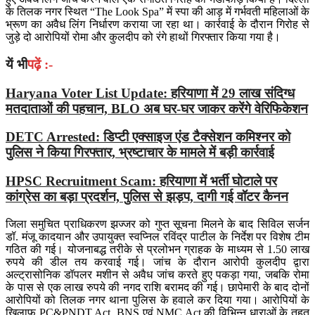
के तिलक नगर स्थित “The Look Spa” में स्पा की आड़ में गर्भवती महिलाओं के
भ्रूण का अवैध लिंग निर्धारण कराया जा रहा था। कार्रवाई के दौरान गिरोह से
जुड़े दो आरोपियों रोमा और कुलदीप को रंगे हाथों गिरफ्तार किया गया है।
यें भी
पढ़ें :-
Haryana Voter List Update: हरियाणा में 29 लाख संदिग्ध
मतदाताओं की पहचान, BLO अब घर-घर जाकर करेंगे वेरिफिकेशन
DETC Arrested: डिप्टी एक्साइज एंड टैक्सेशन कमिश्नर को
पुलिस ने किया गिरफ्तार, भ्रष्टाचार के मामले में बड़ी कार्रवाई
HPSC Recruitment Scam: हरियाणा में भर्ती घोटाले पर
कांग्रेस का बड़ा प्रदर्शन, पुलिस से झड़प, दागी गई वॉटर कैनन
जिला समुचित प्राधिकरण झज्जर को गुप्त सूचना मिलने के बाद सिविल सर्जन
डॉ. मंजू कादयान और उपायुक्त स्वप्निल रविंद्र पाटील के निर्देश पर विशेष टीम
गठित की गई। योजनाबद्ध तरीके से प्रलोभन ग्राहक के माध्यम से 1.50 लाख
रुपये की डील तय करवाई गई। जांच के दौरान आरोपी कुलदीप द्वारा
अल्ट्रासोनिक डॉपलर मशीन से अवैध जांच करते हुए पकड़ा गया, जबकि रोमा
के पास से एक लाख रुपये की नगद राशि बरामद की गई। छापेमारी के बाद दोनों
आरोपियों को तिलक नगर थाना पुलिस के हवाले कर दिया गया। आरोपियों के
खिलाफ PC&PNDT Act, BNS एवं NMC Act की विभिन्न धाराओं के तहत