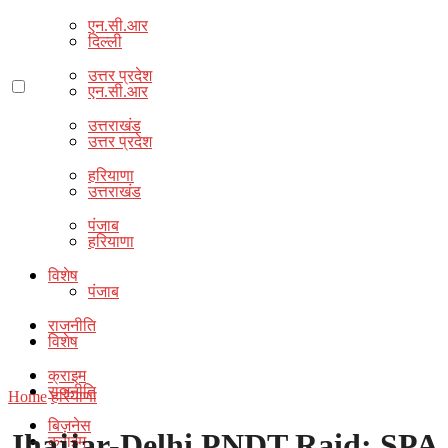
एन.सी.आर
दिल्ली
उत्तर प्रदेश
एन.सी.आर
उत्तराखंड
उत्तर प्रदेश
हरियाणा
उत्तराखंड
पंजाब
हरियाणा
विशेष
पंजाब
राजनीति
विशेष
क्राइम
राजनीति
Home
हरियाणा
बिज़नेस
Jhajjar-Delhi PNDT Raid: SPA
क्राइम