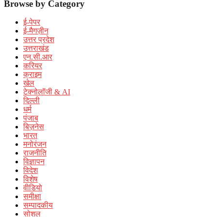
Browse by Category
ई-पेपर
ई-मैगज़ीन
उत्तर प्रदेश
उत्तराखंड
एन.सी.आर
करियर
क्राइम
खेल
टेक्नोलॉजी & AI
दिल्ली
धर्म
पंजाब
बिज़नेस
भारत
मनोरंजन
राजनीति
विज्ञापन
विदेश
विशेष
वीडियो
समीक्षा
सम्पादकीय
सोशल