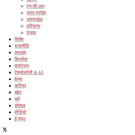
एन.सी.आर
उत्तर प्रदेश
उत्तराखंड
हरियाणा
पंजाब
विशेष
राजनीति
क्राइम
बिज़नेस
मनोरंजन
टेक्नोलॉजी & AI
हेल्थ
करियर
खेल
धर्म
सोशल
वीडियो
ई-पेपर