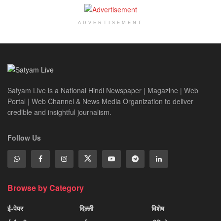
ADVERTISEMENT
Satyam Live is a National Hindi Newspaper | Magazine | Web
Portal | Web Channel & News Media Organization to deliver
credible and insightful journalism.
Follow Us
Browse by Category
ई-पेपर
दिल्ली
विशेष