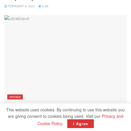
FEBRUARY 8, 2021
5.9K
उत्तराखंड
उत्‍तराखंड में जल ताडंव, 150 मौत
This website uses cookies. By continuing to use this website you
are giving consent to cookies being used. Visit our
Privacy and
FEBRUARY 7, 2021
5.9K
Cookie Policy
.
I Agree